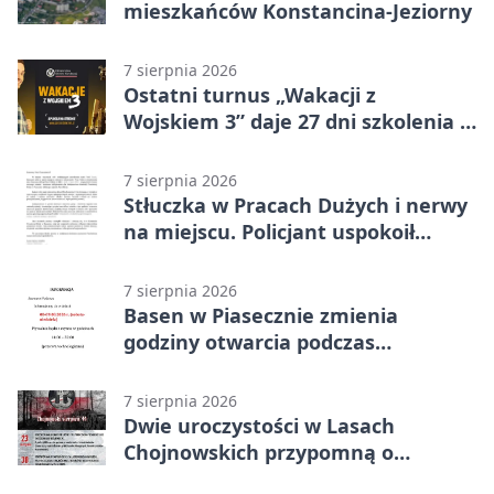
mieszkańców Konstancina-Jeziorny
7 sierpnia 2026
Ostatni turnus „Wakacji z
Wojskiem 3” daje 27 dni szkolenia i
około 6000 zł
7 sierpnia 2026
Stłuczka w Pracach Dużych i nerwy
na miejscu. Policjant uspokoił
sytuację
7 sierpnia 2026
Basen w Piasecznie zmienia
godziny otwarcia podczas
weekendu
7 sierpnia 2026
Dwie uroczystości w Lasach
Chojnowskich przypomną o
walkach i ofiarach sierpnia 1944