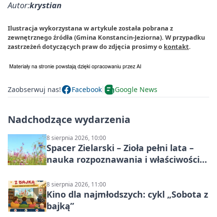
Autor:
krystian
Ilustracja wykorzystana w artykule została pobrana z
zewnętrznego źródła (Gmina Konstancin-Jeziorna). W przypadku
zastrzeżeń dotyczących praw do zdjęcia prosimy o
kontakt
.
Zaobserwuj nas!
Facebook
Google News
Nadchodzące wydarzenia
8 sierpnia 2026, 10:00
Spacer Zielarski – Zioła pełni lata –
nauka rozpoznawania i właściwości
lecznicze
8 sierpnia 2026, 11:00
Kino dla najmłodszych: cykl „Sobota z
bajką”