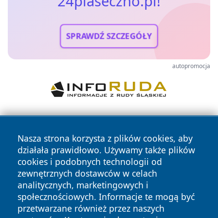
24piaseczno.pl!
SPRAWDŹ SZCZEGÓŁY
autopromocja
Nasza strona korzysta z plików cookies, aby
działała prawidłowo. Używamy także plików
cookies i podobnych technologii od
zewnętrznych dostawców w celach
Copyright © 2026 24piaseczno.pl Wszystkie prawa
analitycznych, marketingowych i
zastrzeżone.
społecznościowych. Informacje te mogą być
przetwarzane również przez naszych