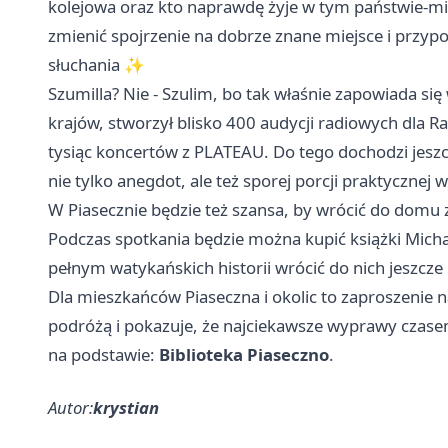
kolejowa oraz kto naprawdę żyje w tym państwie-miśc
zmienić spojrzenie na dobrze znane miejsce i przy
słuchania ✨
Szumilla? Nie - Szulim, bo tak właśnie zapowiada si
krajów, stworzył blisko 400 audycji radiowych dla Ra
tysiąc koncertów z PLATEAU. Do tego dochodzi jeszc
nie tylko anegdot, ale też sporej porcji praktycznej w
W Piasecznie będzie też szansa, by wrócić do domu 
Podczas spotkania będzie można kupić książki Micha
pełnym watykańskich historii wrócić do nich jeszcz
Dla mieszkańców Piaseczna i okolic to zaproszenie na
podróżą i pokazuje, że najciekawsze wyprawy czase
na podstawie:
Biblioteka Piaseczno
.
Autor:
krystian