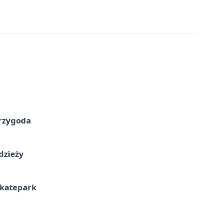
przygoda
dzieży
skatepark