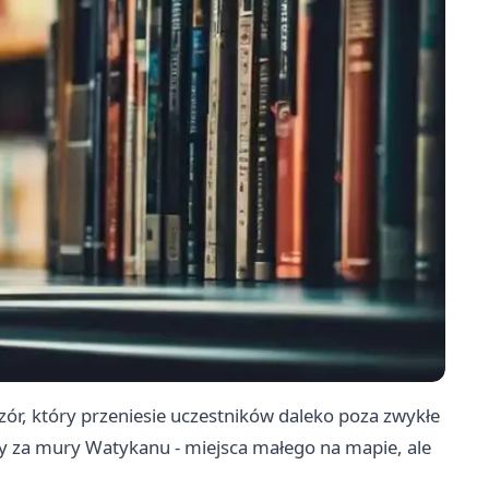
czór, który przeniesie uczestników daleko poza zwykłe
zy za mury Watykanu - miejsca małego na mapie, ale