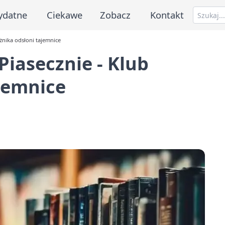
ydatne
Ciekawe
Zobacz
Kontakt
żnika odsłoni tajemnice
iasecznie - Klub
jemnice