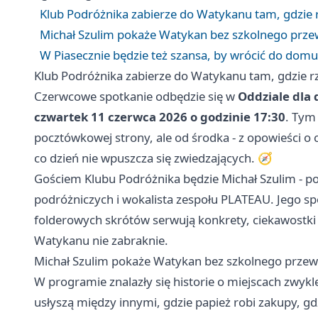
Klub Podróżnika zabierze do Watykanu tam, gdzie r
Michał Szulim pokaże Watykan bez szkolnego prz
W Piasecznie będzie też szansa, by wrócić do domu
Klub Podróżnika zabierze do Watykanu tam, gdzie rz
Czerwcowe spotkanie odbędzie się w
Oddziale dla 
czwartek 11 czerwca 2026 o godzinie 17:30
. Tym
pocztówkowej strony, ale od środka - z opowieści o
co dzień nie wpuszcza się zwiedzających. 🧭
Gościem Klubu Podróżnika będzie Michał Szulim - pod
podróżniczych i wokalista zespołu PLATEAU. Jego spo
folderowych skrótów serwują konkrety, ciekawostki i
Watykanu nie zabraknie.
Michał Szulim pokaże Watykan bez szkolnego prze
W programie znalazły się historie o miejscach zwyk
usłyszą między innymi, gdzie papież robi zakupy, gdz