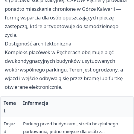
4 (placówki socjalizacyjne). CAPOW Pęchery prowadzi
ponadto mieszkanie chronione w Górze Kalwarii —
formę wsparcia dla osób opuszczających pieczę
zastępczą, które przygotowuje do samodzielnego
życia.
Dostępność architektoniczna
Kompleks placówek w Pęcherach obejmuje pięć
dwukondygnacyjnych budynków usytuowanych
wokół wspólnego parkingu. Teren jest ogrodzony, a
wjazd i wejście odbywają się przez bramę lub furtkę
otwierane elektronicznie.
Tema
Informacja
t
Dojaz
Parking przed budynkami, strefa bezpłatnego
d
parkowania; jedno miejsce dla osób z