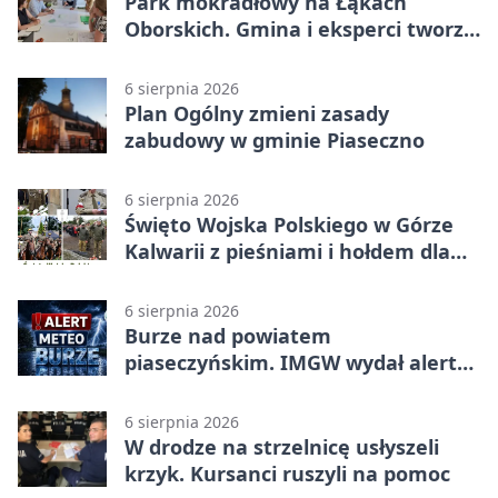
Park mokradłowy na Łąkach
Oborskich. Gmina i eksperci tworzą
koncepcję
6 sierpnia 2026
Plan Ogólny zmieni zasady
zabudowy w gminie Piaseczno
6 sierpnia 2026
Święto Wojska Polskiego w Górze
Kalwarii z pieśniami i hołdem dla
bohaterów
6 sierpnia 2026
Burze nad powiatem
piaseczyńskim. IMGW wydał alert
drugiego stopnia
6 sierpnia 2026
W drodze na strzelnicę usłyszeli
krzyk. Kursanci ruszyli na pomoc