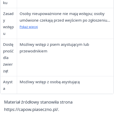
ku
(brak podjazdu dla wózków)
Zasad
Osoby nieupoważnione nie mają wstępu; osoby
y
umówione czekają przed wejściem po zgłoszeniu
wstęp
obecności dzwonkiem po prawej stronie drzwi
Pokaż więcej
u
Dostę
Możliwy wstęp z psem asystującym lub
pność
przewodnikiem
dla
zwier
ząt
Asyst
Możliwy wstęp z osobą asystującą
a
Materiał źródłowy stanowiła strona
https://capow.piaseczno.pl/.