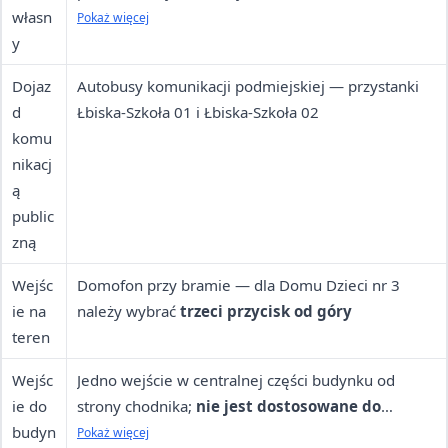
własn
niepełnosprawnościami przed wejściem do Domu
Pokaż więcej
y
Dzieci nr 4, jedno przed wejściem do Domu Dzieci
nr 2
Dojaz
Autobusy komunikacji podmiejskiej — przystanki
d
Łbiska-Szkoła 01 i Łbiska-Szkoła 02
komu
nikacj
ą
public
zną
Wejśc
Domofon przy bramie — dla Domu Dzieci nr 3
ie na
należy wybrać
trzeci przycisk od góry
teren
Wejśc
Jedno wejście w centralnej części budynku od
ie do
strony chodnika;
nie jest dostosowane do
budyn
potrzeb osób z niepełnosprawnością ruchową
Pokaż więcej