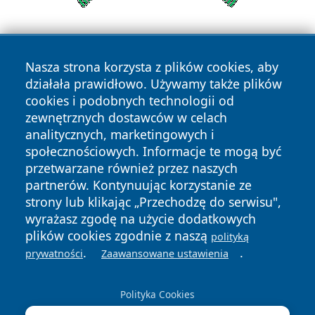
Nasza strona korzysta z plików cookies, aby
działała prawidłowo. Używamy także plików
cookies i podobnych technologii od
zewnętrznych dostawców w celach
Copyright © 2026 24piaseczno.pl Wszystkie prawa
analitycznych, marketingowych i
zastrzeżone.
społecznościowych. Informacje te mogą być
przetwarzane również przez naszych
partnerów. Kontynuując korzystanie ze
Polityka
Polityka
News
Autorzy
strony lub klikając „Przechodzę do serwisu",
Prywatności
Cookies
wyrażasz zgodę na użycie dodatkowych
plików cookies zgodnie z naszą
polityką
.
.
prywatności
Zaawansowane ustawienia
Polityka Cookies