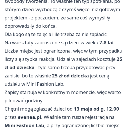
swobody tworzenia. To właśnie ten typ spotkania, po
którym dzieci wychodzą z czymś więcej niż gotowym
projektem - z poczuciem, że same coś wymyśliły i
doprowadziły do końca.
Dla kogo są te zajęcia i ile trzeba za nie zapłacić
Na warsztaty zaproszone są dzieci w wieku
7-8 lat
.
Liczba miejsc jest ograniczona, więc w tym przypadku
liczy się szybka reakcja. Udział w zajęciach kosztuje
25
zł od dziecka
- tyle samo trzeba przygotować przy
zapisie, bo to właśnie
25 zł od dziecka
jest ceną
udziału w Mini Fashion Lab.
Zapisy startują w konkretnym momencie, więc warto
pilnować godziny
Chętni mogą zgłaszać dzieci od
13 maja od g. 12.00
przez
evenea.pl
. Właśnie tam rusza rejestracja na
Mini Fashion Lab
, a przy ograniczonej liczbie miejsc