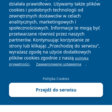
działała prawidłowo. Używamy także plików
cookies i podobnych technologii od
zewnętrznych dostawców w celach
analitycznych, marketingowych i
społecznościowych. Informacje te mogą być
przetwarzane również przez naszych
Copyright © 2026 24piaseczno.pl Wszystkie prawa
partnerów. Kontynuując korzystanie ze
zastrzeżone.
strony lub klikając „Przechodzę do serwisu",
wyrażasz zgodę na użycie dodatkowych
plików cookies zgodnie z naszą
Polityka
Polityka
polityką
News
Autorzy
.
.
Prywatności
Cookies
prywatności
Zaawansowane ustawienia
Polityka Cookies
Przejdź do serwisu