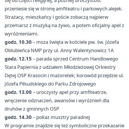
się od części religijnej, a później uroczystość
przeniesie się w stronę amfiteatru i parkowych alejek.
Strażacy, mieszkańcy i goście zobaczą najpierw
przemarsz z muzyką na żywo, a potem oficjalny apel z
wyróżnieniami.
godz. 10.30
– msza święta w kościele pw. św. Józefa
Oblubieńca NMP przy ul. Anny Walentynowicz 1A
godz. 12.15
– parada sprzed Centrum Handlowego
Stara Papiernia z udziałem Młodzieżowej Orkiestry
Dętej OSP Krasocin i mażoretek; korowód przejdzie ul.
Józefa Piłsudskiego do Parku Zdrojowego
godz. 13.00
– uroczysty apel przy amfiteatrze,
wręczenie odznaczeń, awansów i wyróżnień dla
druhów z gminnych OSP
godz. 14.30
– pokaz musztry paradnej
W programie znajdzie się też symboliczne przekazanie