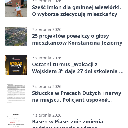
7 sierpnia 2026
Sześć imion dla gminnej wiewiórki.
O wyborze zdecydują mieszkańcy
7 sierpnia 2026
25 projektów powalczy o głosy
mieszkańców Konstancina-Jeziorny
7 sierpnia 2026
Ostatni turnus „Wakacji z
Wojskiem 3” daje 27 dni szkolenia i
około 6000 zł
7 sierpnia 2026
Stłuczka w Pracach Dużych i nerwy
na miejscu. Policjant uspokoił
sytuację
7 sierpnia 2026
Basen w Piasecznie zmienia