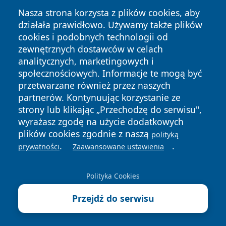
Nasza strona korzysta z plików cookies, aby
działała prawidłowo. Używamy także plików
cookies i podobnych technologii od
zewnętrznych dostawców w celach
Copyright © 2026 24piaseczno.pl Wszystkie prawa
analitycznych, marketingowych i
zastrzeżone.
społecznościowych. Informacje te mogą być
przetwarzane również przez naszych
partnerów. Kontynuując korzystanie ze
Polityka
Polityka
News
Autorzy
strony lub klikając „Przechodzę do serwisu",
Prywatności
Cookies
wyrażasz zgodę na użycie dodatkowych
plików cookies zgodnie z naszą
polityką
.
.
prywatności
Zaawansowane ustawienia
Polityka Cookies
Przejdź do serwisu