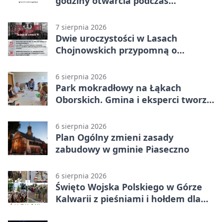
godziny otwarcia podczas
weekendu
7 sierpnia 2026
Dwie uroczystości w Lasach
Chojnowskich przypomną o
walkach i ofiarach sierpnia 1944
6 sierpnia 2026
Park mokradłowy na Łąkach
Oborskich. Gmina i eksperci tworzą
koncepcję
6 sierpnia 2026
Plan Ogólny zmieni zasady
zabudowy w gminie Piaseczno
6 sierpnia 2026
Święto Wojska Polskiego w Górze
Kalwarii z pieśniami i hołdem dla
bohaterów