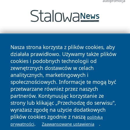
autopromocja
Nasza strona korzysta z plików cookies, aby
działała prawidłowo. Używamy także plików
cookies i podobnych technologii od
zewnętrznych dostawców w celach
Copyright © 2026 24piaseczno.pl Wszystkie prawa
analitycznych, marketingowych i
zastrzeżone.
społecznościowych. Informacje te mogą być
przetwarzane również przez naszych
partnerów. Kontynuując korzystanie ze
Polityka
Polityka
News
Autorzy
strony lub klikając „Przechodzę do serwisu",
Prywatności
Cookies
wyrażasz zgodę na użycie dodatkowych
plików cookies zgodnie z naszą
polityką
.
.
prywatności
Zaawansowane ustawienia