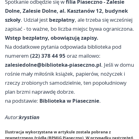
Spotkanie odbędzie się w
filia Piaseczno - Zalesie
Dolne, Zalesie Dolne, al. Kasztanów 12, budynek
szkoły
. Udział jest
bezpłatny
, ale trzeba się wcześniej
zapisać - to ważne, bo liczba miejsc bywa ograniczona.
Wstęp bezpłatny, obowiązują zapisy.
Na dodatkowe pytania odpowiada biblioteka pod
numerem
(22) 378 44 95
oraz mailowo:
zalesiedolne@biblioteka-piaseczno.pl
. Jeśli w domu
rośnie mały miłośnik książek, papierów, nożyczek i
rzeczy zrobionych samodzielnie, ten popołudniowy
plan brzmi naprawdę dobrze.
na podstawie:
Biblioteka w Piasecznie
.
Autor:
krystian
Ilustracja wykorzystana w artykule została pobrana z
zewnętrznego źródła (BPMiG Piaseczno). W przypadku zastrzeżeń