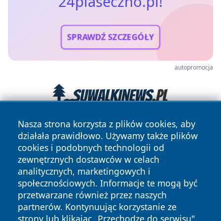
24piaseczno.pl!
SPRAWDŹ SZCZEGÓŁY
autopromocja
Nasza strona korzysta z plików cookies, aby
działała prawidłowo. Używamy także plików
cookies i podobnych technologii od
zewnętrznych dostawców w celach
analitycznych, marketingowych i
społecznościowych. Informacje te mogą być
Copyright © 2026 24piaseczno.pl Wszystkie prawa
przetwarzane również przez naszych
zastrzeżone.
partnerów. Kontynuując korzystanie ze
strony lub klikając „Przechodzę do serwisu",