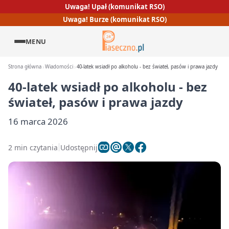
Uwaga! Upał (komunikat RSO)
Uwaga! Burze (komunikat RSO)
MENU
Strona główna
Wiadomości
40-latek wsiadł po alkoholu - bez świateł, pasów i prawa jazdy
40-latek wsiadł po alkoholu - bez
świateł, pasów i prawa jazdy
16 marca 2026
2 min czytania
Udostępnij