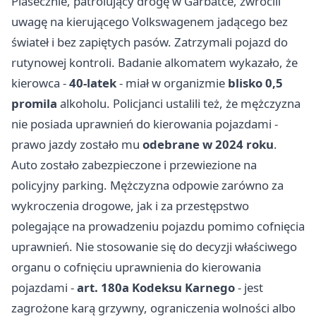
Piasecznie, patrolujący drogę w Garbatce, zwrócili
uwagę na kierującego Volkswagenem jadącego bez
świateł i bez zapiętych pasów. Zatrzymali pojazd do
rutynowej kontroli. Badanie alkomatem wykazało, że
kierowca -
40-latek
- miał w organizmie
blisko 0,5
promila
alkoholu. Policjanci ustalili też, że mężczyzna
nie posiada uprawnień do kierowania pojazdami -
prawo jazdy zostało mu
odebrane w 2024 roku
.
Auto zostało zabezpieczone i przewiezione na
policyjny parking. Mężczyzna odpowie zarówno za
wykroczenia drogowe, jak i za przestępstwo
polegające na prowadzeniu pojazdu pomimo cofnięcia
uprawnień. Nie stosowanie się do decyzji właściwego
organu o cofnięciu uprawnienia do kierowania
pojazdami -
art. 180a Kodeksu Karnego
- jest
zagrożone karą grzywny, ograniczenia wolności albo