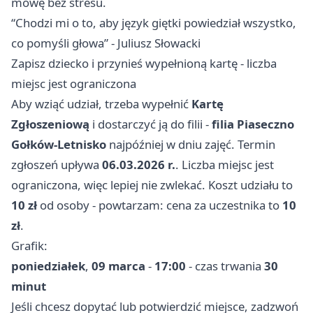
mowę bez stresu.
“Chodzi mi o to, aby język giętki powiedział wszystko,
co pomyśli głowa” - Juliusz Słowacki
Zapisz dziecko i przynieś wypełnioną kartę - liczba
miejsc jest ograniczona
Aby wziąć udział, trzeba wypełnić
Kartę
Zgłoszeniową
i dostarczyć ją do filii -
filia Piaseczno
Gołków-Letnisko
najpóźniej w dniu zajęć. Termin
zgłoszeń upływa
06.03.2026 r.
. Liczba miejsc jest
ograniczona, więc lepiej nie zwlekać. Koszt udziału to
10 zł
od osoby - powtarzam: cena za uczestnika to
10
zł
.
Grafik:
poniedziałek
,
09 marca
-
17:00
- czas trwania
30
minut
Jeśli chcesz dopytać lub potwierdzić miejsce, zadzwoń