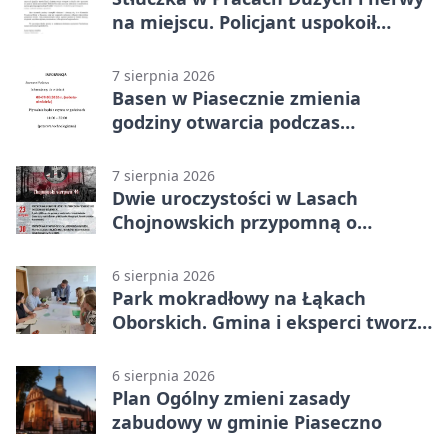
na miejscu. Policjant uspokoił
sytuację
7 sierpnia 2026
Basen w Piasecznie zmienia
godziny otwarcia podczas
weekendu
7 sierpnia 2026
Dwie uroczystości w Lasach
Chojnowskich przypomną o
walkach i ofiarach sierpnia 1944
6 sierpnia 2026
Park mokradłowy na Łąkach
Oborskich. Gmina i eksperci tworzą
koncepcję
6 sierpnia 2026
Plan Ogólny zmieni zasady
zabudowy w gminie Piaseczno