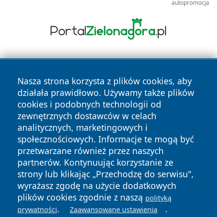
autopromocja
Nasza strona korzysta z plików cookies, aby
działała prawidłowo. Używamy także plików
cookies i podobnych technologii od
zewnętrznych dostawców w celach
Copyright © 2026 24piaseczno.pl Wszystkie prawa
analitycznych, marketingowych i
zastrzeżone.
społecznościowych. Informacje te mogą być
przetwarzane również przez naszych
partnerów. Kontynuując korzystanie ze
Polityka
Polityka
News
Autorzy
strony lub klikając „Przechodzę do serwisu",
Prywatności
Cookies
wyrażasz zgodę na użycie dodatkowych
plików cookies zgodnie z naszą
polityką
.
.
prywatności
Zaawansowane ustawienia