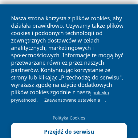
Nasza strona korzysta z plików cookies, aby
działała prawidłowo. Używamy także plików
cookies i podobnych technologii od
zewnętrznych dostawców w celach
Copyright © 2026 24piaseczno.pl Wszystkie prawa
analitycznych, marketingowych i
zastrzeżone.
społecznościowych. Informacje te mogą być
przetwarzane również przez naszych
partnerów. Kontynuując korzystanie ze
Polityka
Polityka
News
Autorzy
strony lub klikając „Przechodzę do serwisu",
Prywatności
Cookies
wyrażasz zgodę na użycie dodatkowych
plików cookies zgodnie z naszą
polityką
.
.
prywatności
Zaawansowane ustawienia
Polityka Cookies
Przejdź do serwisu