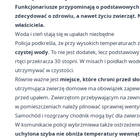
Funkcjonariusze przypominają o podstawowych 
zdecydować o zdrowiu, a nawet życiu zwierząt. N
właściciela.
Woda i cień stają się w upałach niezbędne
Policja podkreśla, że przy wysokich temperaturach
czystej wody
. To nie jest dodatek, lecz podstawow
rtęci przekracza 30 stopni. W misach i poidłach wod
utrzymywać w czystości.
Równie ważne jest
miejsce, które chroni przed s
utrzymująca zwierzę domowe ma obowiązek zapewni
przed upałem. Zwierzętom przebywającym na zewnątr
w pomieszczeniach należy pilnować sprawnej wentyla
Samochód i rozgrzany chodnik mogą być dla zwierz
W komunikacie policji wybrzmiewa także ostrzeżeni
uchylona szyba nie obniża temperatury wewnątr