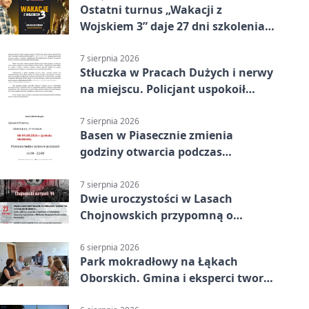
Ostatni turnus „Wakacji z
Wojskiem 3” daje 27 dni szkolenia i
około 6000 zł
7 sierpnia 2026
Stłuczka w Pracach Dużych i nerwy
na miejscu. Policjant uspokoił
sytuację
7 sierpnia 2026
Basen w Piasecznie zmienia
godziny otwarcia podczas
weekendu
7 sierpnia 2026
Dwie uroczystości w Lasach
Chojnowskich przypomną o
walkach i ofiarach sierpnia 1944
6 sierpnia 2026
Park mokradłowy na Łąkach
Oborskich. Gmina i eksperci tworzą
koncepcję