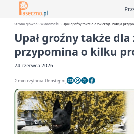
Prz
Strona główna
Wiadomości
Upał groźny także dla zwierząt. Policja przyp
Upał groźny także dla 
przypomina o kilku p
24 czerwca 2026
2 min czytania
Udostępnij