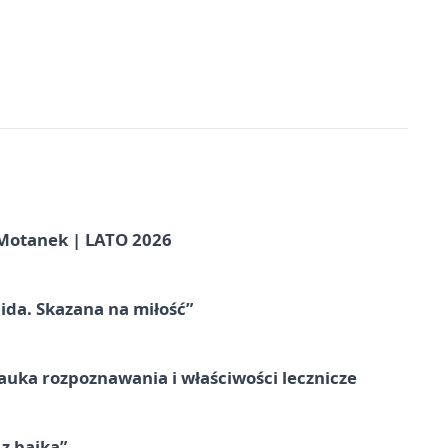
otanek | LATO 2026
ida. Skazana na miłość”
– nauka rozpoznawania i właściwości lecznicze
 z bajką”