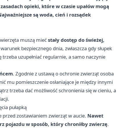
zasadach opieki, które w czasie upałów mogą
ajważniejsze są woda, cień i rozsądek
 zwierzęta muszą mieć
stały dostęp do świeżej,
y warunek bezpiecznego dnia, zwłaszcza gdy słupek
ę trzeba uzupełniać regularnie, a samo naczynie
łońcem
. Zgodnie z ustawą o ochronie zwierząt osoba
ć mu pomieszczenie osłaniające je między innymi
z trzeba dać możliwość schronienia się w cieniu, a
cji.
ęcia pułapką
e przed zostawianiem zwierząt w aucie.
Nawet
z pojazdu w sposób, który chroniłby zwierzę
.