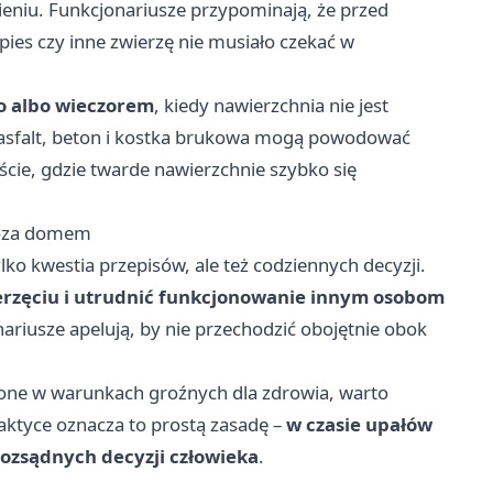
niu. Funkcjonariusze przypominają, że przed
ies czy inne zwierzę nie musiało czekać w
o albo wieczorem
, kiedy nawierzchnia nie jest
 asfalt, beton i kostka brukowa mogą powodować
ście, gdzie twarde nawierzchnie szybko się
poza domem
ylko kwestia przepisów, ale też codziennych decyzji.
erzęciu i utrudnić funkcjonowanie innym osobom
nariusze apelują, by nie przechodzić obojętnie obok
.
awione w warunkach groźnych dla zdrowia, warto
ktyce oznacza to prostą zasadę –
w czasie upałów
rozsądnych decyzji człowieka
.