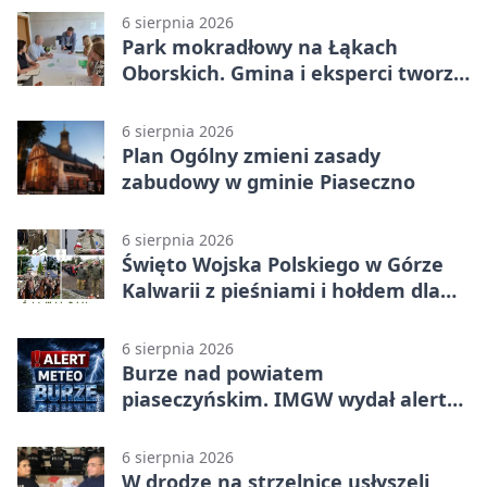
6 sierpnia 2026
Park mokradłowy na Łąkach
Oborskich. Gmina i eksperci tworzą
koncepcję
6 sierpnia 2026
Plan Ogólny zmieni zasady
zabudowy w gminie Piaseczno
6 sierpnia 2026
Święto Wojska Polskiego w Górze
Kalwarii z pieśniami i hołdem dla
bohaterów
6 sierpnia 2026
Burze nad powiatem
piaseczyńskim. IMGW wydał alert
drugiego stopnia
6 sierpnia 2026
W drodze na strzelnicę usłyszeli