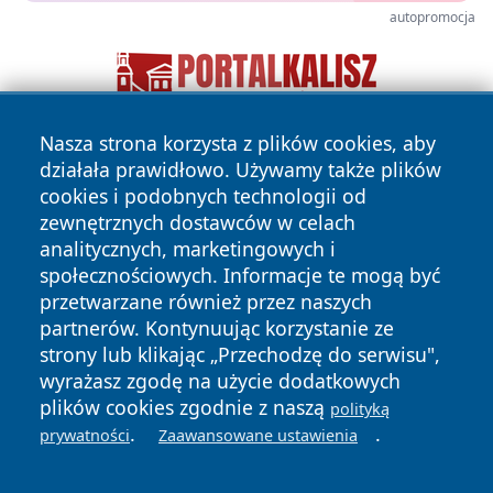
autopromocja
Nasza strona korzysta z plików cookies, aby
działała prawidłowo. Używamy także plików
cookies i podobnych technologii od
zewnętrznych dostawców w celach
analitycznych, marketingowych i
społecznościowych. Informacje te mogą być
Copyright © 2026 24piaseczno.pl Wszystkie prawa
przetwarzane również przez naszych
zastrzeżone.
partnerów. Kontynuując korzystanie ze
strony lub klikając „Przechodzę do serwisu",
wyrażasz zgodę na użycie dodatkowych
Polityka
Polityka
News
Autorzy
plików cookies zgodnie z naszą
polityką
Prywatności
Cookies
.
.
prywatności
Zaawansowane ustawienia