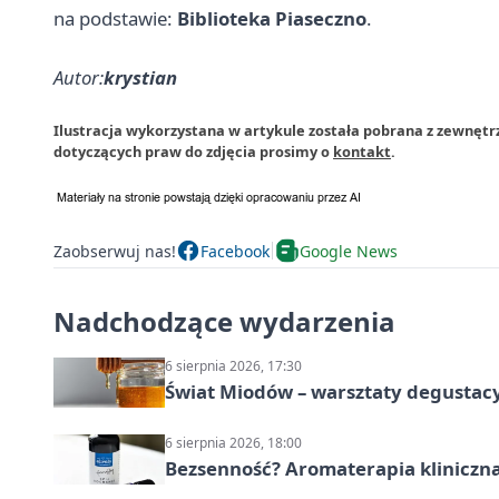
na podstawie:
Biblioteka Piaseczno
.
Autor:
krystian
Ilustracja wykorzystana w artykule została pobrana z zewnętr
dotyczących praw do zdjęcia prosimy o
kontakt
.
Zaobserwuj nas!
Facebook
Google News
Nadchodzące wydarzenia
6 sierpnia 2026, 17:30
Świat Miodów – warsztaty degustac
6 sierpnia 2026, 18:00
Bezsenność? Aromaterapia kliniczna