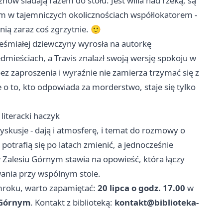
nów siadają razem do stołu. Jest willa nad rzeką, są
ym w tajemniczych okolicznościach współlokatorem -
ią zaraz coś zgrzytnie. 🙂
nieśmiałej dziewczyny wyrosła na autorkę
edmieściach, a Travis znalazł swoją wersję spokoju w
bez zaproszenia i wyraźnie nie zamierza trzymać się z
e o to, kto odpowiada za morderstwo, staje się tylko
literacki haczyk
dyskusje - dają i atmosferę, i temat do rozmowy o
potrafią się po latach zmienić, a jednocześnie
 Zalesiu Górnym stawia na opowieść, która łączy
wania przy wspólnym stole.
 mroku, warto zapamiętać:
20 lipca o godz. 17.00
w
u Górnym
. Kontakt z biblioteką:
kontakt@biblioteka-