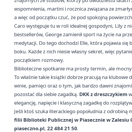
znajomych ze studiów, którzy po dwudziestu latach z
wspomnienia, martini i rocznica związana ze zmarł
a więc od początku czuć, że pod spokojną powierzchn
Caro występuje tu w roli idealnej gospodyni, Lily z 
bestsellerów, George zamienił sport na życie na prz
medytacji. Do tego dochodzi Elle, która pojawia się 
boku. Każde z nich niesie własny sekret, więc pytani
początkiem rozmowy.
Biblioteczne spotkanie ma prosty termin, ale mocny 
To właśnie takie książki dobrze pracują na klubowe 
winie, pamięci oraz o tym, jak bardzo dawni znajomi 
pozostać dla siebie zagadką.
DKK z dreszczykiem
w
elegancję, napięcie i klasyczną zagadkę do rozpląty
Jeśli ktoś szuka literackiego popołudnia z odrobiną
filii Biblioteki Publicznej w Piasecznie w Zalesi
piaseczno.pl
,
22 484 21 50
.