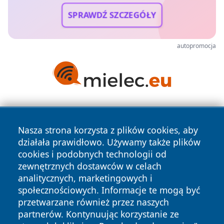
SPRAWDŹ SZCZEGÓŁY
autopromocja
Nasza strona korzysta z plików cookies, aby
działała prawidłowo. Używamy także plików
cookies i podobnych technologii od
zewnętrznych dostawców w celach
Copyright © 2026 24piaseczno.pl Wszystkie prawa
analitycznych, marketingowych i
zastrzeżone.
społecznościowych. Informacje te mogą być
przetwarzane również przez naszych
partnerów. Kontynuując korzystanie ze
Polityka
Polityka
News
Autorzy