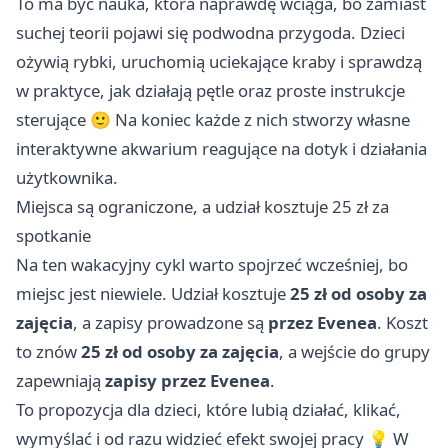
To ma być nauka, która naprawdę wciąga, bo zamiast
suchej teorii pojawi się podwodna przygoda. Dzieci
ożywią rybki, uruchomią uciekające kraby i sprawdzą
w praktyce, jak działają pętle oraz proste instrukcje
sterujące 🙂 Na koniec każde z nich stworzy własne
interaktywne akwarium reagujące na dotyk i działania
użytkownika.
Miejsca są ograniczone, a udział kosztuje 25 zł za
spotkanie
Na ten wakacyjny cykl warto spojrzeć wcześniej, bo
miejsc jest niewiele. Udział kosztuje
25 zł od osoby za
zajęcia
, a zapisy prowadzone są
przez Evenea
. Koszt
to znów
25 zł od osoby za zajęcia
, a wejście do grupy
zapewniają
zapisy przez Evenea
.
To propozycja dla dzieci, które lubią działać, klikać,
wymyślać i od razu widzieć efekt swojej pracy 💡 W