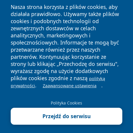
Nasza strona korzysta z plików cookies, aby
działała prawidłowo. Używamy także plików
cookies i podobnych technologii od
zewnętrznych dostawców w celach
Copyright © 2026 24piaseczno.pl Wszystkie prawa
analitycznych, marketingowych i
zastrzeżone.
społecznościowych. Informacje te mogą być
przetwarzane również przez naszych
partnerów. Kontynuując korzystanie ze
Polityka
Polityka
News
Autorzy
strony lub klikając „Przechodzę do serwisu",
Prywatności
Cookies
wyrażasz zgodę na użycie dodatkowych
plików cookies zgodnie z naszą
polityką
.
.
prywatności
Zaawansowane ustawienia
Polityka Cookies
Przejdź do serwisu