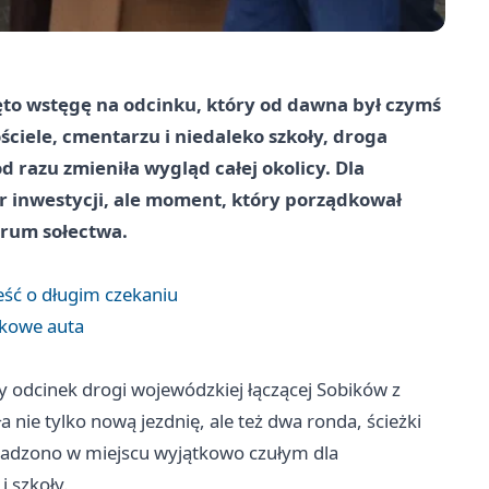
ęto wstęgę na odcinku, który od dawna był czymś
kościele, cmentarzu i niedaleko szkoły, droga
razu zmieniła wygląd całej okolicy. Dla
r inwestycji, ale moment, który porządkował
trum sołectwa.
eść o długim czekaniu
tkowe auta
 odcinek drogi wojewódzkiej łączącej Sobików z
nie tylko nową jezdnię, ale też dwa ronda, ścieżki
owadzono w miejscu wyjątkowo czułym dla
i szkoły.