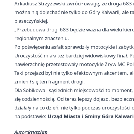
Arkadiusz Strzyżewski zwrócił uwagę, że droga 683
można nią dojechać nie tylko do Góry Kalwarii, ale t
piaseczyńskiej.
„Przebudowa drogi 683 będzie ważna dla wielu kiero
regionalnym znaczeniu.
Po poświęceniu asfalt sprawdziły motocykle i zabyt
Uroczystość miała też bardziej widowiskowy finał. P
nawierzchnię przetestowały motocykle Zryw MC Pol
Taki przejazd był nie tylko efektownym akcentem, 
zmienił się ten fragment drogi.
Dla Sobikowa i sąsiednich miejscowości to moment, 
się codziennością. Od teraz lepszy dojazd, bezpiec
działały na co dzień, nie tylko podczas uroczystości 
na podstawie:
Urząd Miasta i Gminy Góra Kalwar
Autor:
krystian