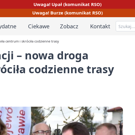
Uwaga! Upał (komunikat RSO)
Uwaga! Burze (komunikat RSO)
ydatne
Ciekawe
Zobacz
Kontakt
a centrum i skróciła codzienne trasy
cji – nowa droga
óciła codzienne trasy