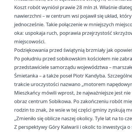
Koszt robót wyniósł prawie 28 mln zł. Właśnie dlat
nawierzchni – w centrum wsi pojawił się układ, któ
jednocześnie. Takie połączenie w mniejszych miejsco
oka: uspokaja ruch, poprawia przejrzystość skrzyżo
miejscowości.
Podziękowania przed świątynią brzmiały jak opowie
Po południu przed sobikowskim kościołem nie zabrak
przedstawiciele samorządu województwa – marszałe
Śmietanka – a także poseł Piotr Kandyba. Szczególne
trakcie uroczystości nazwano „motorem napędowym”
Mieszkańcy mówili wprost, że najważniejsze jest nie
obraz centrum Sobikowa. Po zakończeniu robót miejs
rodzin to znak, że wsie w tej części gminy zyskują m
„Zmieniło się oblicze naszej okolicy. Tyle lat na to c
Z perspektywy Góry Kalwarii i okolic to inwestycja 