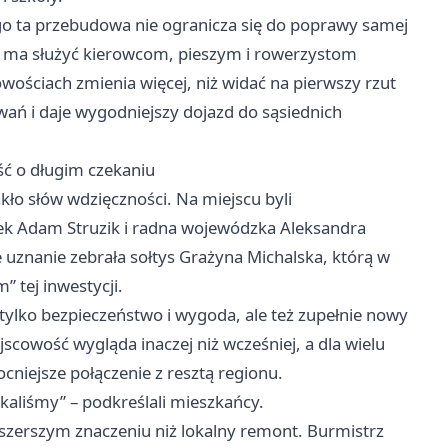
ego ta przebudowa nie ogranicza się do poprawy samej
ry ma służyć kierowcom, pieszym i rowerzystom
wościach zmienia więcej, niż widać na pierwszy rzut
wań i daje wygodniejszy dojazd do sąsiednich
ść o długim czekaniu
ło słów wdzięczności. Na miejscu byli
k Adam Struzik i radna wojewódzka Aleksandra
 uznanie zebrała sołtys Grażyna Michalska, którą w
 tej inwestycji.
 tylko bezpieczeństwo i wygoda, ale też zupełnie nowy
cowość wygląda inaczej niż wcześniej, a dla wielu
ocniejsze połączenie z resztą regionu.
zekaliśmy” – podkreślali mieszkańcy.
o szerszym znaczeniu niż lokalny remont. Burmistrz