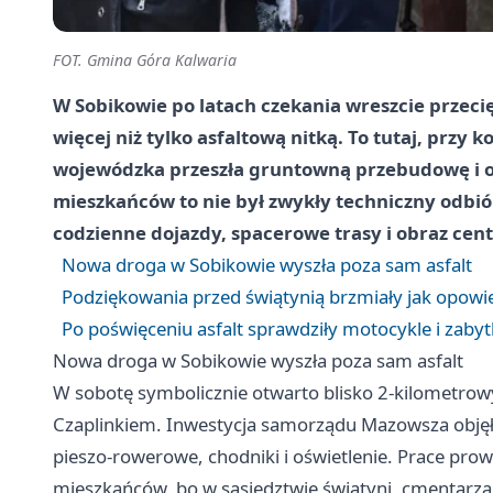
FOT. Gmina Góra Kalwaria
W Sobikowie po latach czekania wreszcie przeci
więcej niż tylko asfaltową nitką. To tutaj, przy 
wojewódzka przeszła gruntowną przebudowę i od 
mieszkańców to nie był zwykły techniczny odbió
codzienne dojazdy, spacerowe trasy i obraz cen
Nowa droga w Sobikowie wyszła poza sam asfalt
Podziękowania przed świątynią brzmiały jak opowi
Po poświęceniu asfalt sprawdziły motocykle i zaby
Nowa droga w Sobikowie wyszła poza sam asfalt
W sobotę symbolicznie otwarto blisko 2-kilometrowy
Czaplinkiem. Inwestycja samorządu Mazowsza objęła 
pieszo-rowerowe, chodniki i oświetlenie. Prace pr
mieszkańców, bo w sąsiedztwie świątyni, cmentarza 