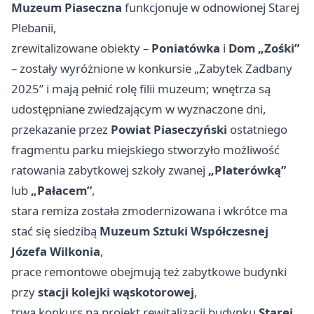
Muzeum Piaseczna
funkcjonuje w odnowionej Starej
Plebanii,
zrewitalizowane obiekty –
Poniatówka
i
Dom „Zośki”
– zostały wyróżnione w konkursie „Zabytek Zadbany
2025” i mają pełnić rolę filii muzeum; wnętrza są
udostępniane zwiedzającym w wyznaczone dni,
przekazanie przez
Powiat Piaseczyński
ostatniego
fragmentu parku miejskiego stworzyło możliwość
ratowania zabytkowej szkoły zwanej
„Platerówką”
lub
„Pałacem”
,
stara remiza została zmodernizowana i wkrótce ma
stać się siedzibą
Muzeum Sztuki Współczesnej
Józefa Wilkonia
,
prace remontowe obejmują też zabytkowe budynki
przy
stacji kolejki wąskotorowej
,
trwa konkurs na projekt rewitalizacji budynku
Starej