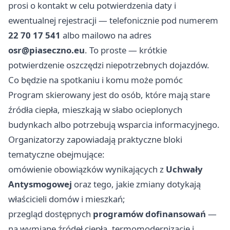
prosi o kontakt w celu potwierdzenia daty i
ewentualnej rejestracji — telefonicznie pod numerem
22 70 17 541
albo mailowo na adres
osr@piaseczno.eu
. To proste — krótkie
potwierdzenie oszczędzi niepotrzebnych dojazdów.
Co będzie na spotkaniu i komu może pomóc
Program skierowany jest do osób, które mają stare
źródła ciepła, mieszkają w słabo ocieplonych
budynkach albo potrzebują wsparcia informacyjnego.
Organizatorzy zapowiadają praktyczne bloki
tematyczne obejmujące:
omówienie obowiązków wynikających z
Uchwały
Antysmogowej
oraz tego, jakie zmiany dotykają
właścicieli domów i mieszkań;
przegląd dostępnych
programów dofinansowań
—
na wymianę źródeł ciepła, termomodernizację i