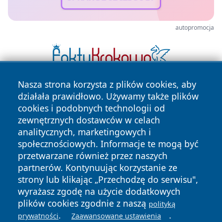
autopromocja
Nasza strona korzysta z plików cookies, aby
działała prawidłowo. Używamy także plików
cookies i podobnych technologii od
zewnętrznych dostawców w celach
analitycznych, marketingowych i
społecznościowych. Informacje te mogą być
Copyright © 2026 24piaseczno.pl Wszystkie prawa
przetwarzane również przez naszych
zastrzeżone.
partnerów. Kontynuując korzystanie ze
strony lub klikając „Przechodzę do serwisu",
wyrażasz zgodę na użycie dodatkowych
Polityka
Polityka
plików cookies zgodnie z naszą
News
Autorzy
polityką
Prywatności
Cookies
.
.
prywatności
Zaawansowane ustawienia