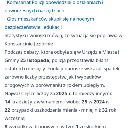
Komisariat Policji opowiedział o działaniach i
nowoczesnych narzędziach
Głos mieszkańców skupił się na nocnym
bezpieczeństwie i edukacji
Statystyki i wnioski mówią, że sytuacja się poprawia w
Konstancinie-Jeziornie
Podczas debaty, która odbyła się w Urzędzie Miasta i
Gminy
25 listopada
, policja przedstawiła bilans
ostatnich miesięcy. Funkcjonariusze wskazali spadek
zarówno liczby przestępstw, jak i wypadków
drogowych w porównaniu z rokiem ubiegłym.
Najważniejsze liczby za
2025 r.
to między innymi:
14
kradzieży z włamaniem - wobec
25
w
2024 r.
22
przypadki uszkodzenia mienia - mniej niż
32
rok
wcześniej
8
wypadków drogowych, w tym
1
ze skutkiem