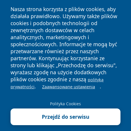
Nasza strona korzysta z plików cookies, aby
działała prawidłowo. Używamy także plików
cookies i podobnych technologii od
zewnętrznych dostawców w celach
Copyright © 2026 24piaseczno.pl Wszystkie prawa
analitycznych, marketingowych i
zastrzeżone.
społecznościowych. Informacje te mogą być
przetwarzane również przez naszych
partnerów. Kontynuując korzystanie ze
Polityka
Polityka
News
Autorzy
strony lub klikając „Przechodzę do serwisu",
Prywatności
Cookies
wyrażasz zgodę na użycie dodatkowych
plików cookies zgodnie z naszą
polityką
.
.
prywatności
Zaawansowane ustawienia
Polityka Cookies
Przejdź do serwisu