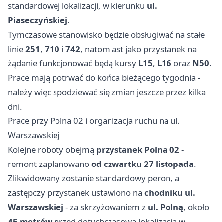
standardowej lokalizacji, w kierunku
ul.
Piaseczyńskiej
.
Tymczasowe stanowisko będzie obsługiwać na stałe
linie
251
,
710
i
742
, natomiast jako przystanek na
żądanie funkcjonować będą kursy
L15
,
L16
oraz
N50
.
Prace mają potrwać do końca bieżącego tygodnia -
należy więc spodziewać się zmian jeszcze przez kilka
dni.
Prace przy Polna 02 i organizacja ruchu na ul.
Warszawskiej
Kolejne roboty obejmą
przystanek Polna 02
-
remont zaplanowano
od czwartku 27 listopada
.
Zlikwidowany zostanie standardowy peron, a
zastępczy przystanek ustawiono na
chodniku ul.
Warszawskiej
- za skrzyżowaniem z
ul. Polną
, około
45 metrów
przed dotychczasową lokalizacją w