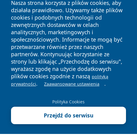
Nasza strona korzysta z plików cookies, aby
działała prawidłowo. Używamy także plików
cookies i podobnych technologii od
zewnętrznych dostawców w celach
analitycznych, marketingowych i
Copyright © 2026 24piaseczno.pl Wszystkie prawa
społecznościowych. Informacje te mogą być
zastrzeżone.
przetwarzane również przez naszych
partnerów. Kontynuując korzystanie ze
strony lub klikając „Przechodzę do serwisu",
Polityka
Polityka
News
Autorzy
wyrażasz zgodę na użycie dodatkowych
Prywatności
Cookies
plików cookies zgodnie z naszą
polityką
.
.
prywatności
Zaawansowane ustawienia
Polityka Cookies
Przejdź do serwisu