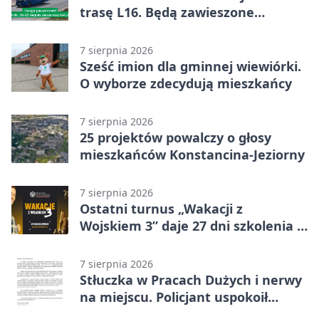
trasę L16. Będą zawieszone
przystanki
7 sierpnia 2026
Sześć imion dla gminnej wiewiórki.
O wyborze zdecydują mieszkańcy
7 sierpnia 2026
25 projektów powalczy o głosy
mieszkańców Konstancina-Jeziorny
7 sierpnia 2026
Ostatni turnus „Wakacji z
Wojskiem 3” daje 27 dni szkolenia i
około 6000 zł
7 sierpnia 2026
Stłuczka w Pracach Dużych i nerwy
na miejscu. Policjant uspokoił
sytuację