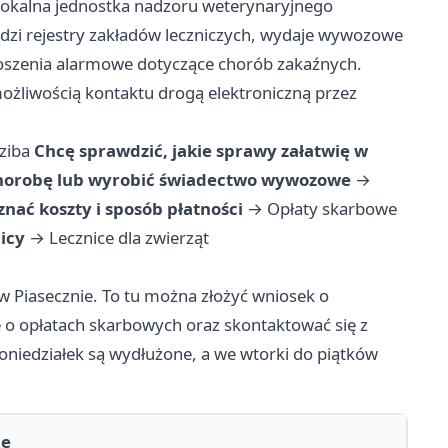
 lokalna jednostka nadzoru weterynaryjnego
adzi rejestry zakładów leczniczych, wydaje wywozowe
łoszenia alarmowe dotyczące chorób zakaźnych.
 możliwością kontaktu drogą elektroniczną przez
dziba
Chcę sprawdzić, jakie sprawy załatwię w
chorobę lub wyrobić świadectwo wywozowe
→
nać koszty i sposób płatności
→
Opłaty skarbowe
icy
→
Lecznice dla zwierząt
 w Piasecznie. To tu można złożyć wniosek o
o opłatach skarbowych oraz skontaktować się z
niedziałek są wydłużone, a we wtorki do piątków
ne