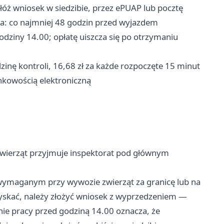
óż wniosek w siedzibie, przez ePUAP lub pocztę
ia: co najmniej 48 godzin przed wyjazdem
dziny 14.00; opłatę uiszcza się po otrzymaniu
inę kontroli, 16,68 zł za każde rozpoczęte 15 minut
nkowością elektroniczną
wierząt przyjmuje inspektorat pod głównym
maganym przy wywozie zwierząt za granicę lub na
yskać, należy złożyć wniosek z wyprzedzeniem —
ie pracy przed godziną 14.00 oznacza, że