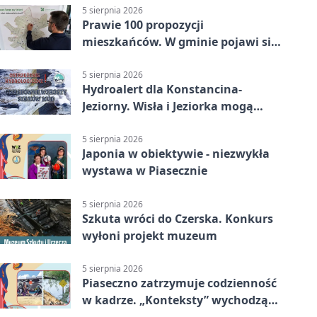
5 sierpnia 2026
Prawie 100 propozycji
mieszkańców. W gminie pojawi się
30 nowych koszy
5 sierpnia 2026
Hydroalert dla Konstancina-
Jeziorny. Wisła i Jeziorka mogą
szybko przybrać
5 sierpnia 2026
Japonia w obiektywie - niezwykła
wystawa w Piasecznie
5 sierpnia 2026
Szkuta wróci do Czerska. Konkurs
wyłoni projekt muzeum
5 sierpnia 2026
Piaseczno zatrzymuje codzienność
w kadrze. „Konteksty” wychodzą
przed bibliotekę