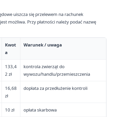
zędowe uiszcza się przelewem na rachunek
jest możliwa. Przy płatności należy podać nazwę
Kwot
Warunek / uwaga
a
133,4
kontrola zwierząt do
2 zł
wywozu/handlu/przemieszczenia
16,68
dopłata za przedłużenie kontroli
zł
10 zł
opłata skarbowa