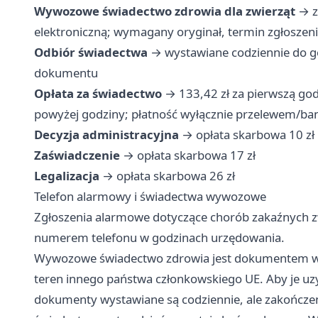
Wywozowe świadectwo zdrowia dla zwierząt
→ zł
elektroniczną; wymagany oryginał, termin zgłoszen
Odbiór świadectwa
→ wystawiane codziennie do go
dokumentu
Opłata za świadectwo
→ 133,42 zł za pierwszą godz
powyżej godziny; płatność wyłącznie przelewem/ba
Decyzja administracyjna
→ opłata skarbowa 10 zł
Zaświadczenie
→ opłata skarbowa 17 zł
Legalizacja
→ opłata skarbowa 26 zł
Telefon alarmowy i świadectwa wywozowe
Zgłoszenia alarmowe dotyczące chorób zakaźnych z
numerem telefonu w godzinach urzędowania.
Wywozowe świadectwo zdrowia jest dokumentem wy
teren innego państwa członkowskiego UE. Aby je uz
dokumenty wystawiane są codziennie, ale zakończen