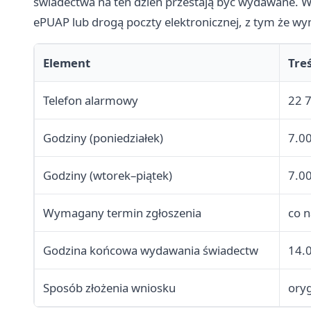
świadectwa na ten dzień przestają być wydawane. Wn
ePUAP lub drogą poczty elektronicznej, z tym że w
Element
Tre
Telefon alarmowy
22 
Godziny (poniedziałek)
7.0
Godziny (wtorek–piątek)
7.0
Wymagany termin zgłoszenia
co 
Godzina końcowa wydawania świadectw
14.0
Sposób złożenia wniosku
oryg