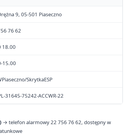
Orężna 9, 05-501 Piaseczno
756 76 62
0 18.00
0-15.00
WPiaseczno/SkrytkaESP
PL-31645-75242-ACCWR-22
)
→ telefon alarmowy 22 756 76 62, dostępny w
ratunkowe