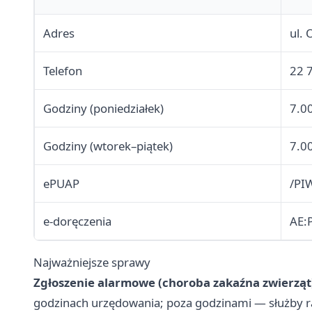
Adres
ul. 
Telefon
22 
Godziny (poniedziałek)
7.0
Godziny (wtorek–piątek)
7.0
ePUAP
/PI
e-doręczenia
AE:
Najważniejsze sprawy
Zgłoszenie alarmowe (choroba zakaźna zwierząt
godzinach urzędowania; poza godzinami — służby 