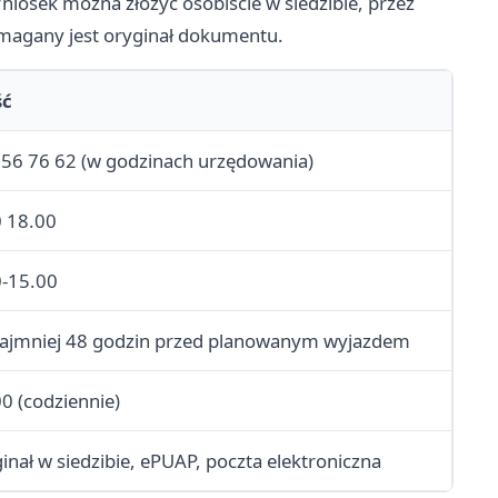
iosek można złożyć osobiście w siedzibie, przez
ymagany jest oryginał dokumentu.
ść
756 76 62 (w godzinach urzędowania)
0 18.00
0-15.00
najmniej 48 godzin przed planowanym wyjazdem
0 (codziennie)
inał w siedzibie, ePUAP, poczta elektroniczna