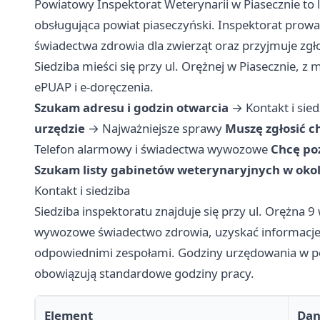
Powiatowy Inspektorat Weterynarii w Piasecznie to
obsługująca powiat piaseczyński. Inspektorat prow
świadectwa zdrowia dla zwierząt oraz przyjmuje zg
Siedziba mieści się przy ul. Orężnej w Piasecznie, z
ePUAP i e-doręczenia.
Szukam adresu i godzin otwarcia
→
Kontakt i sie
urzędzie
→
Najważniejsze sprawy
Muszę zgłosić 
Telefon alarmowy i świadectwa wywozowe
Chcę poz
Szukam listy gabinetów weterynaryjnych w okol
Kontakt i siedziba
Siedziba inspektoratu znajduje się przy ul. Orężna 9
wywozowe świadectwo zdrowia, uzyskać informacje 
odpowiednimi zespołami. Godziny urzędowania w po
obowiązują standardowe godziny pracy.
Element
Da