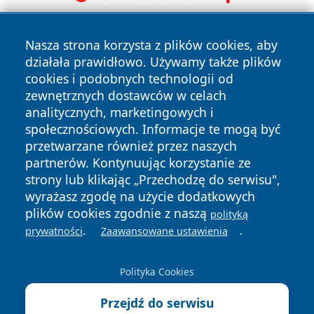
Nasza strona korzysta z plików cookies, aby
działała prawidłowo. Używamy także plików
cookies i podobnych technologii od
zewnętrznych dostawców w celach
analitycznych, marketingowych i
Copyright © 2026 24piaseczno.pl Wszystkie prawa
społecznościowych. Informacje te mogą być
zastrzeżone.
przetwarzane również przez naszych
partnerów. Kontynuując korzystanie ze
strony lub klikając „Przechodzę do serwisu",
Polityka
Polityka
News
Autorzy
wyrażasz zgodę na użycie dodatkowych
Prywatności
Cookies
plików cookies zgodnie z naszą
polityką
.
.
prywatności
Zaawansowane ustawienia
Polityka Cookies
Przejdź do serwisu