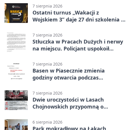
7 sierpnia 2026
Ostatni turnus „Wakacji z
Wojskiem 3” daje 27 dni szkolenia i
około 6000 zł
7 sierpnia 2026
Stłuczka w Pracach Dużych i nerwy
na miejscu. Policjant uspokoił
sytuację
7 sierpnia 2026
Basen w Piasecznie zmienia
godziny otwarcia podczas
weekendu
7 sierpnia 2026
Dwie uroczystości w Lasach
Chojnowskich przypomną o
walkach i ofiarach sierpnia 1944
6 sierpnia 2026
Park mokradłowy na Łąkach