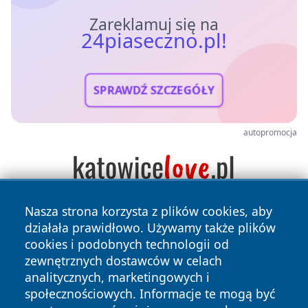
Zareklamuj się na
24piaseczno.pl!
SPRAWDŹ SZCZEGÓŁY
autopromocja
Nasza strona korzysta z plików cookies, aby
działała prawidłowo. Używamy także plików
cookies i podobnych technologii od
zewnętrznych dostawców w celach
analitycznych, marketingowych i
społecznościowych. Informacje te mogą być
Copyright © 2026 24piaseczno.pl Wszystkie prawa