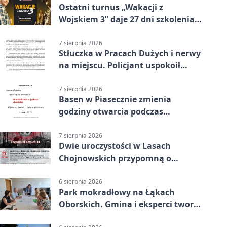
Ostatni turnus „Wakacji z
Wojskiem 3” daje 27 dni szkolenia i
około 6000 zł
7 sierpnia 2026
Stłuczka w Pracach Dużych i nerwy
na miejscu. Policjant uspokoił
sytuację
7 sierpnia 2026
Basen w Piasecznie zmienia
godziny otwarcia podczas
weekendu
7 sierpnia 2026
Dwie uroczystości w Lasach
Chojnowskich przypomną o
walkach i ofiarach sierpnia 1944
6 sierpnia 2026
Park mokradłowy na Łąkach
Oborskich. Gmina i eksperci tworzą
koncepcję