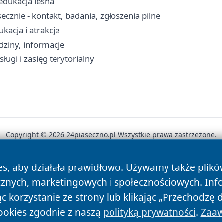
edukacja leśna
cznie - kontakt, badania, zgłoszenia pilne
kacja i atrakcje
dziny, informacje
ługi i zasięg terytorialny
Copyright © 2026 24piaseczno.pl Wszystkie prawa zastrzeżone.
es, aby działała prawidłowo. Używamy także plik
News
Autorzy
Polityka Prywatności
Polityka Cookie
cznych, marketingowych i społecznościowych. Inf
 korzystanie ze strony lub klikając „Przechodzę 
ookies zgodnie z naszą
polityką prywatności
.
Zaaw