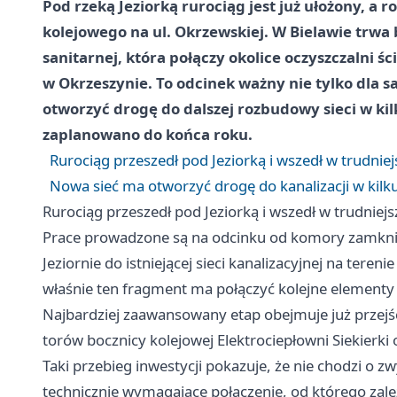
Pod rzeką Jeziorką rurociąg jest już ułożony, a r
kolejowego na ul. Okrzewskiej. W Bielawie trwa
sanitarnej, która połączy okolice oczyszczalni śc
w Okrzeszynie. To odcinek ważny nie tylko dla s
otworzyć drogę do dalszej rozbudowy sieci w kil
zaplanowano do końca roku.
Rurociąg przeszedł pod Jeziorką i wszedł w trudnie
Nowa sieć ma otworzyć drogę do kanalizacji w kilk
Rurociąg przeszedł pod Jeziorką i wszedł w trudniej
Prace prowadzone są na odcinku od komory zamknięć
Jeziornie do istniejącej sieci kanalizacyjnej na tere
właśnie ten fragment ma połączyć kolejne elementy
Najbardziej zaawansowany etap obejmuje już przejśc
torów bocznicy kolejowej Elektrociepłowni Siekierki
Taki przebieg inwestycji pokazuje, że nie chodzi o zwy
technicznie wymagające połączenie, od którego zależ