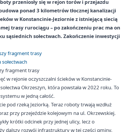
oboty przeniosły się w rejon torów i przejazdu
 budowa ponad 3 kilometrów tłocznej kanalizacji
ieków w Konstancinie-Jeziornie z istniejącą siecią
amej trasy rurociągu – po zakończeniu prac ma on
ku sąsiednich sołectwach. Zakończenie inwestycji
jszy fragment trasy
u sołectwach
szy fragment trasy
 w rejonie oczyszczalni ścieków w Konstancinie-
nie sołectwa Okrzeszyn, która powstała w 2022 roku. To
 systemu w jedną całość.
ie pod rzeką Jeziorką. Teraz roboty trwają wzdłuż
 oraz przy przejeździe kolejowym na ul. Okrzewskiej.
kły krótki odcinek przy jednej ulicy, lecz o
y dalszy rozwój infrastruktury w tej części gminy.