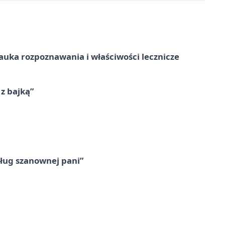
– nauka rozpoznawania i właściwości lecznicze
 z bajką”
ług szanownej pani”