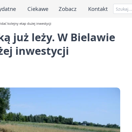
ydatne
Ciekawe
Zobacz
Kontakt
widać kolejny etap dużej inwestycji
ką już leży. W Bielawie
ej inwestycji