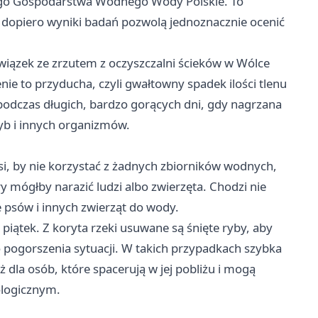
go Gospodarstwa Wodnego Wody Polskie. To
 dopiero wyniki badań pozwolą jednoznacznie ocenić
wiązek ze zrzutem z oczyszczalni ścieków w Wólce
e to przyducha, czyli gwałtowny spadek ilości tlenu
podczas długich, bardzo gorących dni, gdy nagrzana
yb i innych organizmów.
i, by nie korzystać z żadnych zbiorników wodnych,
y mógłby narazić ludzi albo zwierzęta. Chodzi nie
e psów i innych zwierząt do wody.
piątek. Z koryta rzeki usuwane są śnięte ryby, aby
o pogorszenia sytuacji. W takich przypadkach szybka
eż dla osób, które spacerują w jej pobliżu i mogą
ologicznym.