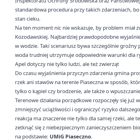
Inspektoratu Ochrony Środowiska oraz Państwowe
standardowa procedura przy takich zdarzeniach, bo
stan cieku.
Na ten moment nic nie wskazuje, by problem miał z
Kozodawskiej. Najbardziej prawdopodobne wyjaśnieni
w wodzie. Taki scenariusz bywa szczególnie groźny 
woda trudniej utrzymuje odpowiednie warunki dla r
Apel dotyczy nie tylko ludzi, ale też zwierząt
Do czasu wyjaśnienia przyczyn zdarzenia gmina pros
rzek ani stawów na terenie Piaseczna w sposób, któr
tylko o kąpiel czy brodzenie, ale także o wpuszczani
Terenowe działania porządkowe rozpoczęły się już w 
zmniejszyć uciążliwości i ograniczyć ryzyko dalszeg
reakcja ma znaczenie nie tylko dla samej rzeki, ale t
zetknąć się z niebezpiecznym zanieczyszczeniem bi
na podstawie:
UMiG Piaseczno
.