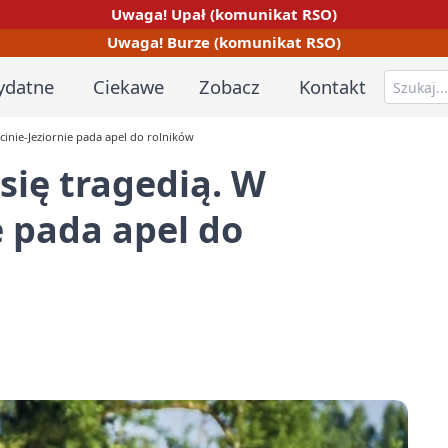
Uwaga! Upał (komunikat RSO)
Uwaga! Burze (komunikat RSO)
ydatne
Ciekawe
Zobacz
Kontakt
inie-Jeziornie pada apel do rolników
ię tragedią. W
e pada apel do