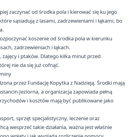
ej zaczynać od środka pola i kierować się ku jego
óre sąsiadują z lasami, zadrzewieniami i łąkami, bo
a.
 rozpoczynać koszenie od środka pola w kierunku
sach, zadrzewieniach i łąkach.
 zajęcy i ptaków. Dlatego kilka minut przed
rej nie da się już cofnąć.
gminy
zona przez Fundację Kopytka z Nadzieją. Środki mają
stancin-Jeziorna, a organizacja zapowiada pełną
 przychodów i kosztów mają być publikowane jako
port, sprzęt specjalistyczny, leczenie oraz
cą wesprzeć takie działania, ważna jest właśnie
no wpłaty i jak wygląda rozliczenie pomocy.