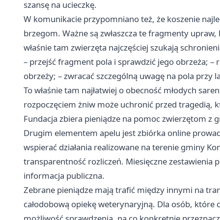
szansę na ucieczkę.
W komunikacie przypomniano też, że koszenie najlepi
brzegom. Ważne są zwłaszcza te fragmenty upraw, kt
właśnie tam zwierzęta najczęściej szukają schronieni
– przejść fragment pola i sprawdzić jego obrzeża; –
obrzeży; – zwracać szczególną uwagę na pola przy la
To właśnie tam najłatwiej o obecność młodych saren,
rozpoczęciem żniw może uchronić przed tragedią, któ
Fundacja zbiera pieniądze na pomoc zwierzętom z 
Drugim elementem apelu jest zbiórka online prowad
wspierać działania realizowane na terenie gminy Kon
transparentność rozliczeń. Miesięczne zestawienia
informacja publiczna.
Zebrane pieniądze mają trafić między innymi na trans
całodobową opiekę weterynaryjną. Dla osób, które ch
możliwość sprawdzenia, na co konkretnie przeznaczo