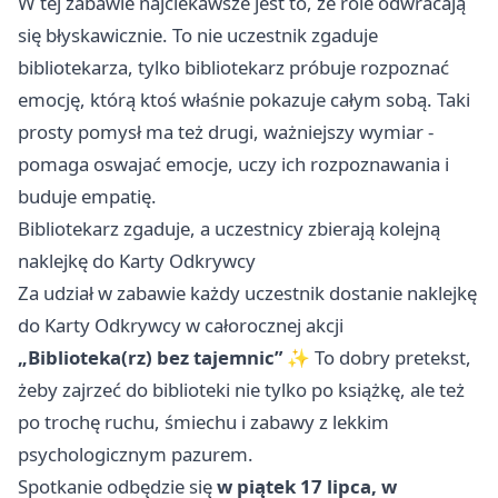
W tej zabawie najciekawsze jest to, że role odwracają
się błyskawicznie. To nie uczestnik zgaduje
bibliotekarza, tylko bibliotekarz próbuje rozpoznać
emocję, którą ktoś właśnie pokazuje całym sobą. Taki
prosty pomysł ma też drugi, ważniejszy wymiar -
pomaga oswajać emocje, uczy ich rozpoznawania i
buduje empatię.
Bibliotekarz zgaduje, a uczestnicy zbierają kolejną
naklejkę do Karty Odkrywcy
Za udział w zabawie każdy uczestnik dostanie naklejkę
do Karty Odkrywcy w całorocznej akcji
„Biblioteka(rz) bez tajemnic”
✨ To dobry pretekst,
żeby zajrzeć do biblioteki nie tylko po książkę, ale też
po trochę ruchu, śmiechu i zabawy z lekkim
psychologicznym pazurem.
Spotkanie odbędzie się
w piątek 17 lipca, w