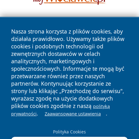
Nasza strona korzysta z plików cookies, aby
działała prawidłowo. Używamy także plików
cookies i podobnych technologii od
zewnętrznych dostawców w celach
Copyright © 2026 24piaseczno.pl Wszystkie prawa
analitycznych, marketingowych i
zastrzeżone.
społecznościowych. Informacje te mogą być
przetwarzane również przez naszych
partnerów. Kontynuując korzystanie ze
Polityka
Polityka
News
Autorzy
strony lub klikając „Przechodzę do serwisu",
Prywatności
Cookies
wyrażasz zgodę na użycie dodatkowych
plików cookies zgodnie z naszą
polityką
.
.
prywatności
Zaawansowane ustawienia
Polityka Cookies