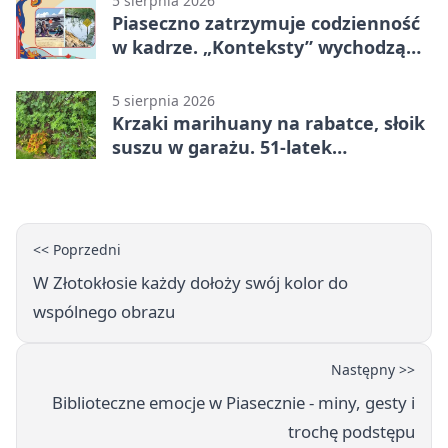
5 sierpnia 2026
Piaseczno zatrzymuje codzienność
w kadrze. „Konteksty” wychodzą
przed bibliotekę
5 sierpnia 2026
Krzaki marihuany na rabatce, słoik
suszu w garażu. 51-latek
zatrzymany
<< Poprzedni
W Złotokłosie każdy dołoży swój kolor do
wspólnego obrazu
Następny >>
Biblioteczne emocje w Piasecznie - miny, gesty i
trochę podstępu