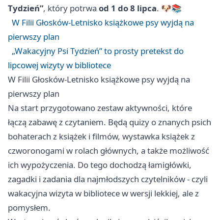
Tydzień”
, który potrwa
od 1 do 8 lipca
. 🐶📚
W Filii Głosków-Letnisko książkowe psy wyjdą na
pierwszy plan
„Wakacyjny Psi Tydzień” to prosty pretekst do
lipcowej wizyty w bibliotece
W Filii Głosków-Letnisko książkowe psy wyjdą na
pierwszy plan
Na start przygotowano zestaw aktywności, które
łączą zabawę z czytaniem. Będą quizy o znanych psich
bohaterach z książek i filmów, wystawka książek z
czworonogami w rolach głównych, a także możliwość
ich wypożyczenia. Do tego dochodzą łamigłówki,
zagadki i zadania dla najmłodszych czytelników - czyli
wakacyjna wizyta w bibliotece w wersji lekkiej, ale z
pomysłem.