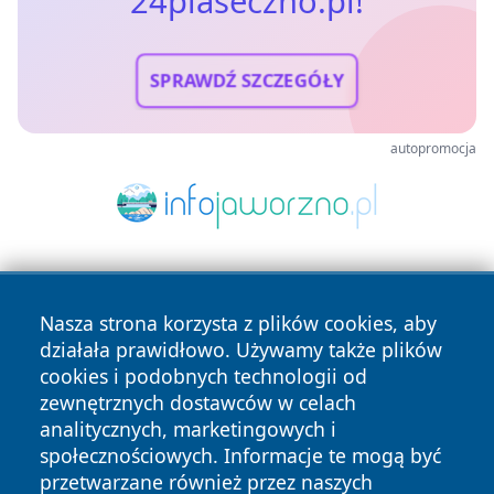
24piaseczno.pl!
SPRAWDŹ SZCZEGÓŁY
autopromocja
Nasza strona korzysta z plików cookies, aby
działała prawidłowo. Używamy także plików
cookies i podobnych technologii od
zewnętrznych dostawców w celach
Copyright © 2026 24piaseczno.pl Wszystkie prawa
analitycznych, marketingowych i
zastrzeżone.
społecznościowych. Informacje te mogą być
przetwarzane również przez naszych