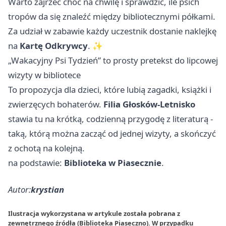
Warto zajrzeć choć na chwilę i sprawdzić, ile psich
tropów da się znaleźć między bibliotecznymi półkami.
Za udział w zabawie każdy uczestnik dostanie naklejkę
na
Kartę Odkrywcy
. ✨
„Wakacyjny Psi Tydzień” to prosty pretekst do lipcowej
wizyty w bibliotece
To propozycja dla dzieci, które lubią zagadki, książki i
zwierzęcych bohaterów.
Filia Głosków-Letnisko
stawia tu na krótką, codzienną przygodę z literaturą -
taką, którą można zacząć od jednej wizyty, a skończyć
z ochotą na kolejną.
na podstawie:
Biblioteka w Piasecznie
.
Autor:
krystian
Ilustracja wykorzystana w artykule została pobrana z
zewnętrznego źródła (Biblioteka Piaseczno). W przypadku