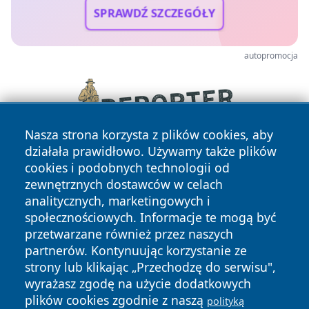
SPRAWDŹ SZCZEGÓŁY
autopromocja
Nasza strona korzysta z plików cookies, aby
działała prawidłowo. Używamy także plików
cookies i podobnych technologii od
zewnętrznych dostawców w celach
analitycznych, marketingowych i
społecznościowych. Informacje te mogą być
przetwarzane również przez naszych
partnerów. Kontynuując korzystanie ze
Copyright © 2026 24piaseczno.pl Wszystkie prawa
zastrzeżone.
strony lub klikając „Przechodzę do serwisu",
wyrażasz zgodę na użycie dodatkowych
plików cookies zgodnie z naszą
polityką