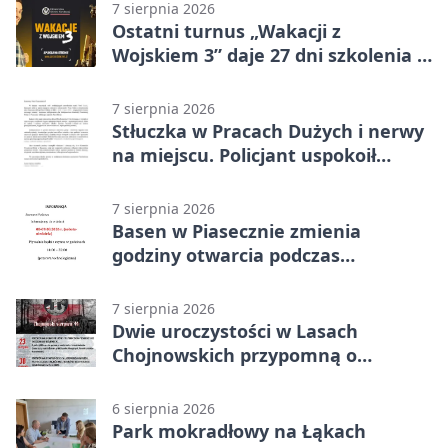
7 sierpnia 2026
Ostatni turnus „Wakacji z
Wojskiem 3” daje 27 dni szkolenia i
około 6000 zł
7 sierpnia 2026
Stłuczka w Pracach Dużych i nerwy
na miejscu. Policjant uspokoił
sytuację
7 sierpnia 2026
Basen w Piasecznie zmienia
godziny otwarcia podczas
weekendu
7 sierpnia 2026
Dwie uroczystości w Lasach
Chojnowskich przypomną o
walkach i ofiarach sierpnia 1944
6 sierpnia 2026
Park mokradłowy na Łąkach