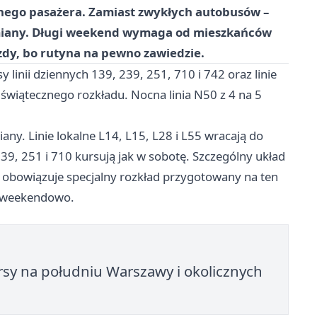
nego pasażera. Zamiast zwykłych autobusów –
 zmiany. Długi weekend wymaga od mieszkańców
zdy, bo rutyna na pewno zawiedzie.
linii dziennych 139, 239, 251, 710 i 742 oraz linie
 świątecznego rozkładu. Nocna linia N50 z 4 na 5
any. Linie lokalne L14, L15, L28 i L55 wracają do
9, 251 i 710 kursują jak w sobotę. Szczególny układ
 tu obowiązuje specjalny rozkład przygotowany na ten
e weekendowo.
rsy na południu Warszawy i okolicznych