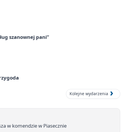
ług szanownej pani”
przygoda
Kolejne wydarzenia
osza w komendzie w Piasecznie