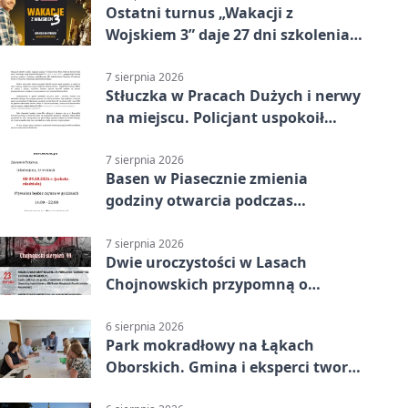
Ostatni turnus „Wakacji z
Wojskiem 3” daje 27 dni szkolenia i
około 6000 zł
7 sierpnia 2026
Stłuczka w Pracach Dużych i nerwy
na miejscu. Policjant uspokoił
sytuację
7 sierpnia 2026
Basen w Piasecznie zmienia
godziny otwarcia podczas
weekendu
7 sierpnia 2026
Dwie uroczystości w Lasach
Chojnowskich przypomną o
walkach i ofiarach sierpnia 1944
6 sierpnia 2026
Park mokradłowy na Łąkach
Oborskich. Gmina i eksperci tworzą
koncepcję