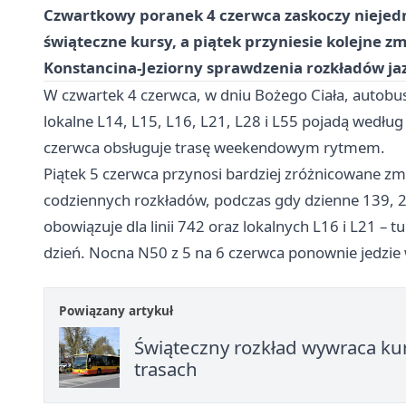
Czwartkowy poranek 4 czerwca zaskoczy niejed
świąteczne kursy, a piątek przyniesie kolejne
Konstancina-Jeziorny sprawdzenia rozkładów ja
W czwartek 4 czerwca, w dniu Bożego Ciała, autobusy 
lokalne L14, L15, L16, L21, L28 i L55 pojadą według
czerwca obsługuje trasę weekendowym rytmem.
Piątek 5 czerwca przynosi bardziej zróżnicowane zmi
codziennych rozkładów, podczas gdy dzienne 139, 23
obowiązuje dla linii 742 oraz lokalnych L16 i L21 –
dzień. Nocna N50 z 5 na 6 czerwca ponownie jedzi
Powiązany artykuł
Świąteczny rozkład wywraca ku
trasach