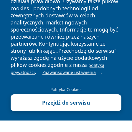
działała prawidłowo. Używamy także plików
cookies i podobnych technologii od
zewnętrznych dostawców w celach
analitycznych, marketingowych i
społecznościowych. Informacje te mogą być
przetwarzane również przez naszych
Copyright © 2026 24piaseczno.pl Wszystkie prawa
partnerów. Kontynuując korzystanie ze
zastrzeżone.
strony lub klikając „Przechodzę do serwisu",
wyrażasz zgodę na użycie dodatkowych
plików cookies zgodnie z naszą
polityką
Polityka
Polityka
News
Autorzy
.
.
prywatności
Zaawansowane ustawienia
Prywatności
Cookies
Polityka Cookies
Przejdź do serwisu