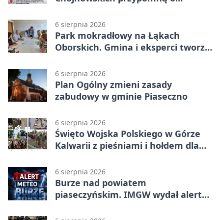
walkach i ofiarach sierpnia 1944
6 sierpnia 2026
Park mokradłowy na Łąkach
Oborskich. Gmina i eksperci tworzą
koncepcję
6 sierpnia 2026
Plan Ogólny zmieni zasady
zabudowy w gminie Piaseczno
6 sierpnia 2026
Święto Wojska Polskiego w Górze
Kalwarii z pieśniami i hołdem dla
bohaterów
6 sierpnia 2026
Burze nad powiatem
piaseczyńskim. IMGW wydał alert
drugiego stopnia