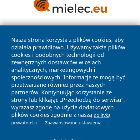
Nasza strona korzysta z plików cookies, aby
działała prawidłowo. Używamy także plików
cookies i podobnych technologii od
zewnętrznych dostawców w celach
Copyright © 2026 24piaseczno.pl Wszystkie prawa
analitycznych, marketingowych i
zastrzeżone.
społecznościowych. Informacje te mogą być
przetwarzane również przez naszych
partnerów. Kontynuując korzystanie ze
Polityka
Polityka
News
Autorzy
strony lub klikając „Przechodzę do serwisu",
Prywatności
Cookies
wyrażasz zgodę na użycie dodatkowych
plików cookies zgodnie z naszą
polityką
.
.
prywatności
Zaawansowane ustawienia