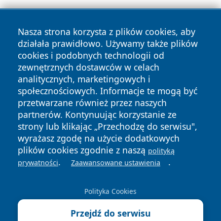
Nasza strona korzysta z plików cookies, aby
działała prawidłowo. Używamy także plików
cookies i podobnych technologii od
zewnętrznych dostawców w celach
Copyright © 2026 24piaseczno.pl Wszystkie prawa
analitycznych, marketingowych i
zastrzeżone.
społecznościowych. Informacje te mogą być
przetwarzane również przez naszych
partnerów. Kontynuując korzystanie ze
Polityka
Polityka
News
Autorzy
strony lub klikając „Przechodzę do serwisu",
Prywatności
Cookies
wyrażasz zgodę na użycie dodatkowych
plików cookies zgodnie z naszą
polityką
.
.
prywatności
Zaawansowane ustawienia
Polityka Cookies
Przejdź do serwisu