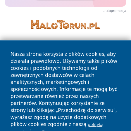
autopromocja
Nasza strona korzysta z plików cookies, aby
działała prawidłowo. Używamy także plików
cookies i podobnych technologii od
zewnętrznych dostawców w celach
Copyright © 2026 24piaseczno.pl Wszystkie prawa
analitycznych, marketingowych i
zastrzeżone.
społecznościowych. Informacje te mogą być
przetwarzane również przez naszych
partnerów. Kontynuując korzystanie ze
Polityka
Polityka
News
Autorzy
strony lub klikając „Przechodzę do serwisu",
Prywatności
Cookies
wyrażasz zgodę na użycie dodatkowych
plików cookies zgodnie z naszą
polityką