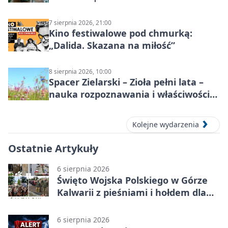
7 sierpnia 2026, 21:00
Kino festiwalowe pod chmurką:
„Dalida. Skazana na miłość”
8 sierpnia 2026, 10:00
Spacer Zielarski – Zioła pełni lata –
nauka rozpoznawania i właściwości
lecznicze
Kolejne wydarzenia
Ostatnie Artykuły
6 sierpnia 2026
Święto Wojska Polskiego w Górze
Kalwarii z pieśniami i hołdem dla
bohaterów
6 sierpnia 2026