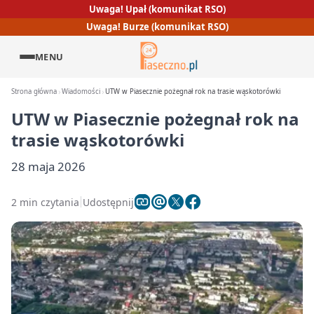
Uwaga! Upał (komunikat RSO)
Uwaga! Burze (komunikat RSO)
MENU
Strona główna
Wiadomości
UTW w Piasecznie pożegnał rok na trasie wąskotorówki
UTW w Piasecznie pożegnał rok na
trasie wąskotorówki
28 maja 2026
2 min czytania
Udostępnij