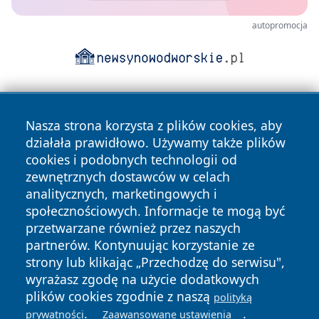
autopromocja
Nasza strona korzysta z plików cookies, aby
działała prawidłowo. Używamy także plików
cookies i podobnych technologii od
zewnętrznych dostawców w celach
Copyright © 2026 24piaseczno.pl Wszystkie prawa
analitycznych, marketingowych i
zastrzeżone.
społecznościowych. Informacje te mogą być
przetwarzane również przez naszych
partnerów. Kontynuując korzystanie ze
Polityka
Polityka
News
Autorzy
strony lub klikając „Przechodzę do serwisu",
Prywatności
Cookies
wyrażasz zgodę na użycie dodatkowych
plików cookies zgodnie z naszą
polityką
.
.
prywatności
Zaawansowane ustawienia