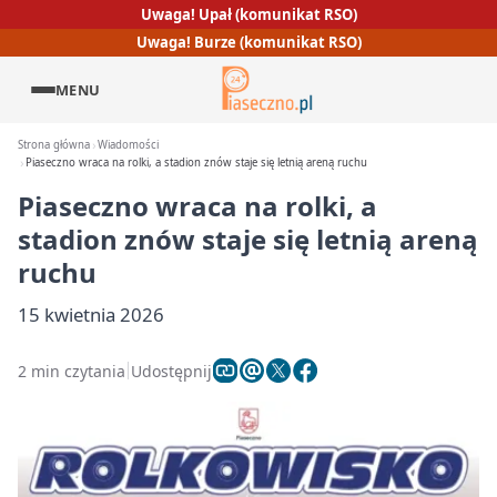
Uwaga! Upał (komunikat RSO)
Uwaga! Burze (komunikat RSO)
MENU
Strona główna
Wiadomości
Piaseczno wraca na rolki, a stadion znów staje się letnią areną ruchu
Piaseczno wraca na rolki, a
stadion znów staje się letnią areną
ruchu
15 kwietnia 2026
2 min czytania
Udostępnij