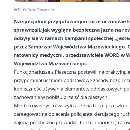
FOT. Policja Piaseczno
Na specjalnie przygotowanym torze uczniowie kl
sprawdzali, jak wygląda bezpieczna jazda na rowe
odbyły się w ramach kampanii społecznej „Jeste
przez Samorząd Województwa Mazowieckiego. Obo
ratownicy medyczni, przedstawiciele WORD w W
Województwa Mazowieckiego.
Funkcjonariusze z Piaseczna postawili na praktykę, a
przypomniał uczniom podstawowe zasady bezpieczn
konieczność używania elementów odblaskowych po z
zachowanie w pobliżu przejść dla pieszych.
Młodzi rowerzyści ćwiczyli także na torze przeszkód
zareagować na polecenia policjanta kierującego ru
zajęcia praktyczne prowadzili funkcjonariusze, rat