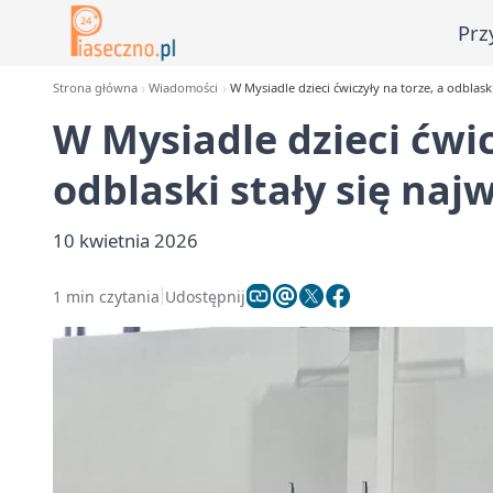
Prz
Strona główna
Wiadomości
W Mysiadle dzieci ćwiczyły na torze, a odblaski
W Mysiadle dzieci ćwic
odblaski stały się naj
10 kwietnia 2026
1 min czytania
Udostępnij