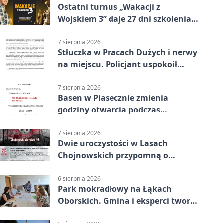
Ostatni turnus „Wakacji z
Wojskiem 3” daje 27 dni szkolenia i
około 6000 zł
7 sierpnia 2026
Stłuczka w Pracach Dużych i nerwy
na miejscu. Policjant uspokoił
sytuację
7 sierpnia 2026
Basen w Piasecznie zmienia
godziny otwarcia podczas
weekendu
7 sierpnia 2026
Dwie uroczystości w Lasach
Chojnowskich przypomną o
walkach i ofiarach sierpnia 1944
6 sierpnia 2026
Park mokradłowy na Łąkach
Oborskich. Gmina i eksperci tworzą
koncepcję