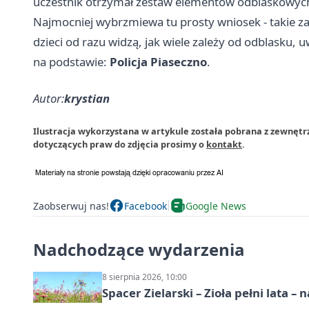
uczestnik otrzymał zestaw elementów odblaskowych
Najmocniej wybrzmiewa tu prosty wniosek - takie zaję
dzieci od razu widzą, jak wiele zależy od odblasku, 
na podstawie:
Policja Piaseczno
.
Autor:
krystian
Ilustracja wykorzystana w artykule została pobrana z zewnętrz
dotyczących praw do zdjęcia prosimy o
kontakt
.
Zaobserwuj nas!
Facebook
Google News
Nadchodzące wydarzenia
8 sierpnia 2026, 10:00
Spacer Zielarski – Zioła pełni lata 