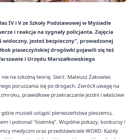
as IV i V ze Szkoły Podstawowej w Mysiadle
rze i reakcja na sygnały policjanta. Zajęcia
ś widoczny, jesteś bezpieczny”, prowadzonej
k piaseczyńskiej drogówki pojawili się też
arszawie i Urzędu Marszałkowskiego
 nie na szkolną teorię. Sierż. Mateusz Żakowiec
ego poruszania się po drogach. Zwrócił uwagę na
mroku, prawidłowe przekraczanie jezdni i właściwe
, gdzie musieli ustąpić pierwszeństwa pieszemu,
chem i pokonać “ósemkę”. Wspólne pokazy, konkursy i
ownicy medyczni oraz przedstawiciele WORD. Każdy