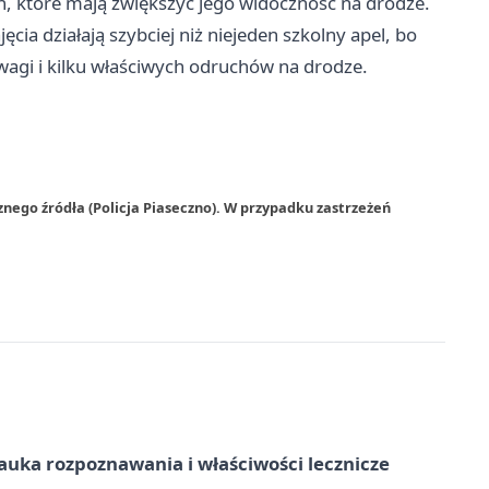
, które mają zwiększyć jego widoczność na drodze.
cia działają szybciej niż niejeden szkolny apel, bo
uwagi i kilku właściwych odruchów na drodze.
nego źródła (Policja Piaseczno). W przypadku zastrzeżeń
– nauka rozpoznawania i właściwości lecznicze