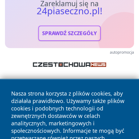
Zareklamuj się na
24piaseczno.pl!
SPRAWDŹ SZCZEGÓŁY
autopromocja
Nasza strona korzysta z plików cookies, aby
działała prawidłowo. Używamy także plików
cookies i podobnych technologii od
zewnętrznych dostawców w celach
Copyright © 2026 24piaseczno.pl Wszystkie prawa
analitycznych, marketingowych i
zastrzeżone.
społecznościowych. Informacje te mogą być
przetwarzane również przez naszych