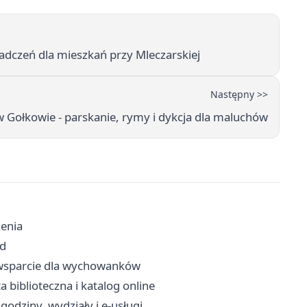
dczeń dla mieszkań przy Mleczarskiej
Następny >>
Gołkowie - parskanie, rymy i dykcja dla maluchów
zenia
zd
 i wsparcie dla wychowanków
ta biblioteczna i katalog online
godziny, wydziały i e-usługi