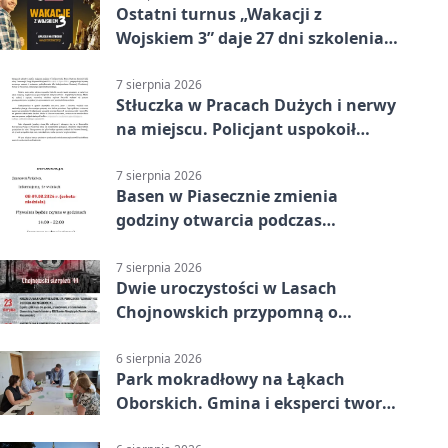
Ostatni turnus „Wakacji z
Wojskiem 3” daje 27 dni szkolenia i
około 6000 zł
7 sierpnia 2026
Stłuczka w Pracach Dużych i nerwy
na miejscu. Policjant uspokoił
sytuację
7 sierpnia 2026
Basen w Piasecznie zmienia
godziny otwarcia podczas
weekendu
7 sierpnia 2026
Dwie uroczystości w Lasach
Chojnowskich przypomną o
walkach i ofiarach sierpnia 1944
6 sierpnia 2026
Park mokradłowy na Łąkach
Oborskich. Gmina i eksperci tworzą
koncepcję