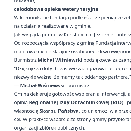
leczenie
,
całodobowa opieka weterynaryjna
.
W komunikacie fundacja podkreśla, że pieniądze ze
na działania realizowane w gminie.
Jak wygląda pomoc w Konstancinie-Jeziornie – inter
Od rozpoczęcia współpracy z gminą Fundacja interwe
m.in. uwolnienie skrajnie osłabionego
lisa
uwięzione
Burmistrz
Michał Wiśniewski
podziękował za zaan
“Dziękuję za dotychczasowe zaangażowanie i ogrom
niezwykle ważne, że mamy tak oddanego partnera.”
—
Michał Wiśniewski
, burmistrz
Gmina deklaruje gotowość wspierania interwencji, a
opinią
Regionalnej Izby Obrachunkowej (RIO)
i p
własnością
Skarbu Państwa
, co uniemożliwia prz
cel. W praktyce wsparcie ze strony gminy przybiera
organizacji zbiórek publicznych.