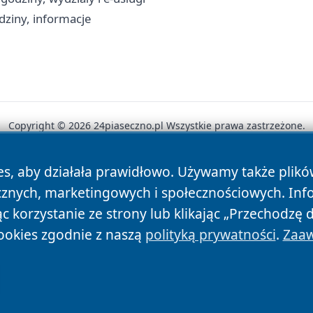
dziny, informacje
Copyright © 2026 24piaseczno.pl Wszystkie prawa zastrzeżone.
es, aby działała prawidłowo. Używamy także plik
News
Autorzy
Polityka Prywatności
Polityka Cookie
cznych, marketingowych i społecznościowych. Inf
 korzystanie ze strony lub klikając „Przechodzę 
ookies zgodnie z naszą
polityką prywatności
.
Zaaw