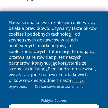
Nasza strona korzysta z plików cookies, aby
działała prawidłowo. Używamy także plików
cookies i podobnych technologii od
zewnętrznych dostawców w celach
Copyright © 2026 24piaseczno.pl Wszystkie prawa
analitycznych, marketingowych i
zastrzeżone.
społecznościowych. Informacje te mogą być
przetwarzane również przez naszych
partnerów. Kontynuując korzystanie ze
Polityka
Polityka
News
Autorzy
strony lub klikając „Przechodzę do serwisu",
Prywatności
Cookies
wyrażasz zgodę na użycie dodatkowych
plików cookies zgodnie z naszą
polityką
.
.
prywatności
Zaawansowane ustawienia
Polityka Cookies