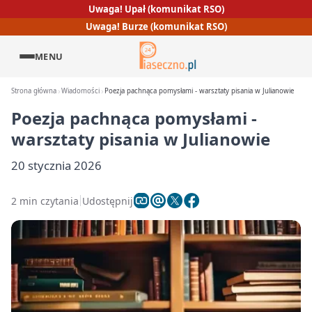
Uwaga! Upał (komunikat RSO)
Uwaga! Burze (komunikat RSO)
MENU
Strona główna
Wiadomości
Poezja pachnąca pomysłami - warsztaty pisania w Julianowie
Poezja pachnąca pomysłami -
warsztaty pisania w Julianowie
20 stycznia 2026
2 min czytania
Udostępnij