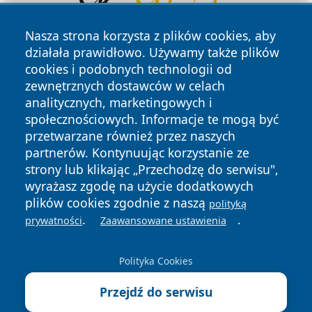
Nasza strona korzysta z plików cookies, aby
działała prawidłowo. Używamy także plików
cookies i podobnych technologii od
zewnętrznych dostawców w celach
analitycznych, marketingowych i
społecznościowych. Informacje te mogą być
przetwarzane również przez naszych
Copyright © 2026 24piaseczno.pl Wszystkie prawa
zastrzeżone.
partnerów. Kontynuując korzystanie ze
strony lub klikając „Przechodzę do serwisu",
wyrażasz zgodę na użycie dodatkowych
Polityka
Polityka
plików cookies zgodnie z naszą
polityką
News
Autorzy
Prywatności
Cookies
.
.
prywatności
Zaawansowane ustawienia
Polityka Cookies
Przejdź do serwisu