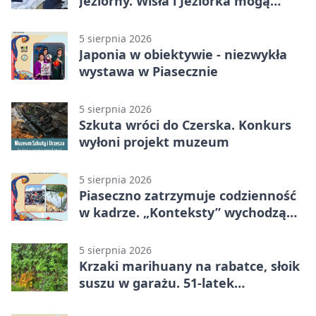
Jeziorny. Wisła i Jeziorka mogą
szybko przybrać
5 sierpnia 2026
Japonia w obiektywie - niezwykła
wystawa w Piasecznie
5 sierpnia 2026
Szkuta wróci do Czerska. Konkurs
wyłoni projekt muzeum
5 sierpnia 2026
Piaseczno zatrzymuje codzienność
w kadrze. „Konteksty” wychodzą
przed bibliotekę
5 sierpnia 2026
Krzaki marihuany na rabatce, słoik
suszu w garażu. 51-latek
zatrzymany