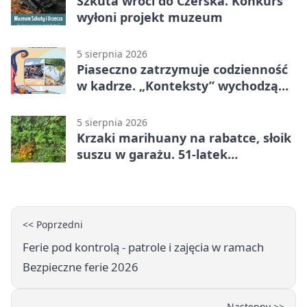
Szkuta wróci do Czerska. Konkurs
wyłoni projekt muzeum
5 sierpnia 2026
Piaseczno zatrzymuje codzienność
w kadrze. „Konteksty” wychodzą
przed bibliotekę
5 sierpnia 2026
Krzaki marihuany na rabatce, słoik
suszu w garażu. 51-latek
zatrzymany
<< Poprzedni
Ferie pod kontrolą - patrole i zajęcia w ramach
Bezpieczne ferie 2026
Następny >>