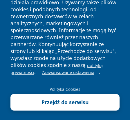
działała prawidłowo. Używamy także plików
cookies i podobnych technologii od
zewnętrznych dostawców w celach
analitycznych, marketingowych i
społecznościowych. Informacje te mogą być
Copyright © 2026 24piaseczno.pl Wszystkie prawa
przetwarzane również przez naszych
zastrzeżone.
partnerów. Kontynuując korzystanie ze
strony lub klikając „Przechodzę do serwisu",
wyrażasz zgodę na użycie dodatkowych
Polityka
Polityka
News
Autorzy
plików cookies zgodnie z naszą
polityką
Prywatności
Cookies
.
.
prywatności
Zaawansowane ustawienia
Polityka Cookies
Przejdź do serwisu