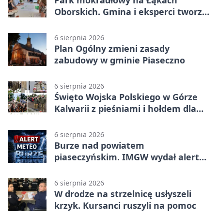
Park mokradłowy na Łąkach
Oborskich. Gmina i eksperci tworzą
koncepcję
6 sierpnia 2026
Plan Ogólny zmieni zasady
zabudowy w gminie Piaseczno
6 sierpnia 2026
Święto Wojska Polskiego w Górze
Kalwarii z pieśniami i hołdem dla
bohaterów
6 sierpnia 2026
Burze nad powiatem
piaseczyńskim. IMGW wydał alert
drugiego stopnia
6 sierpnia 2026
W drodze na strzelnicę usłyszeli
krzyk. Kursanci ruszyli na pomoc