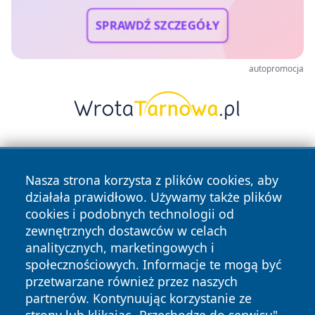
SPRAWDŹ SZCZEGÓŁY
autopromocja
Nasza strona korzysta z plików cookies, aby
działała prawidłowo. Używamy także plików
cookies i podobnych technologii od
zewnętrznych dostawców w celach
Copyright © 2026 24piaseczno.pl Wszystkie prawa
analitycznych, marketingowych i
zastrzeżone.
społecznościowych. Informacje te mogą być
przetwarzane również przez naszych
partnerów. Kontynuując korzystanie ze
Polityka
Polityka
News
Autorzy