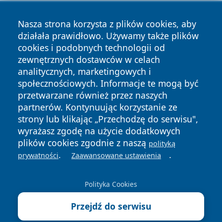
Nasza strona korzysta z plików cookies, aby
działała prawidłowo. Używamy także plików
cookies i podobnych technologii od
zewnętrznych dostawców w celach
Copyright © 2026 24piaseczno.pl Wszystkie prawa
analitycznych, marketingowych i
zastrzeżone.
społecznościowych. Informacje te mogą być
przetwarzane również przez naszych
partnerów. Kontynuując korzystanie ze
Polityka
Polityka
News
Autorzy
strony lub klikając „Przechodzę do serwisu",
Prywatności
Cookies
wyrażasz zgodę na użycie dodatkowych
plików cookies zgodnie z naszą
polityką
.
.
prywatności
Zaawansowane ustawienia
Polityka Cookies
Przejdź do serwisu