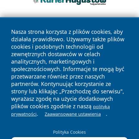
Nasza strona korzysta z plików cookies, aby
działała prawidłowo. Używamy także plików
cookies i podobnych technologii od
zewnętrznych dostawców w celach
Copyright © 2026 24piaseczno.pl Wszystkie prawa
analitycznych, marketingowych i
zastrzeżone.
społecznościowych. Informacje te mogą być
przetwarzane również przez naszych
partnerów. Kontynuując korzystanie ze
Polityka
Polityka
News
Autorzy
strony lub klikając „Przechodzę do serwisu",
Prywatności
Cookies
wyrażasz zgodę na użycie dodatkowych
plików cookies zgodnie z naszą
polityką
.
.
prywatności
Zaawansowane ustawienia
Polityka Cookies