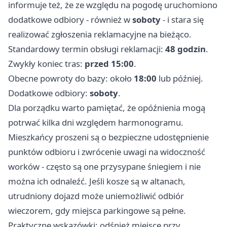
informuje też, że ze względu na pogodę uruchomiono
dodatkowe odbiory - również w
soboty
- i stara się
realizować zgłoszenia reklamacyjne na bieżąco.
Standardowy termin obsługi reklamacji:
48 godzin
.
Zwykły koniec tras:
przed 15:00
.
Obecne powroty do bazy: około
18:00
lub później.
Dodatkowe odbiory:
soboty
.
Dla porządku warto pamiętać, że opóźnienia mogą
potrwać kilka dni względem harmonogramu.
Mieszkańcy proszeni są o bezpieczne udostępnienie
punktów odbioru i zwrócenie uwagi na widoczność
worków - często są one przysypane śniegiem i nie
można ich odnaleźć. Jeśli kosze są w altanach,
utrudniony dojazd może uniemożliwić odbiór
wieczorem, gdy miejsca parkingowe są pełne.
Praktyczne wskazówki: odśnież miejsce przy