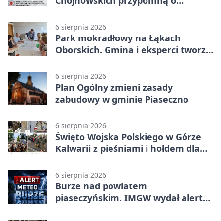
Chojnowskich przypomną o
walkach i ofiarach sierpnia 1944
6 sierpnia 2026
Park mokradłowy na Łąkach
Oborskich. Gmina i eksperci tworzą
koncepcję
6 sierpnia 2026
Plan Ogólny zmieni zasady
zabudowy w gminie Piaseczno
6 sierpnia 2026
Święto Wojska Polskiego w Górze
Kalwarii z pieśniami i hołdem dla
bohaterów
6 sierpnia 2026
Burze nad powiatem
piaseczyńskim. IMGW wydał alert
drugiego stopnia