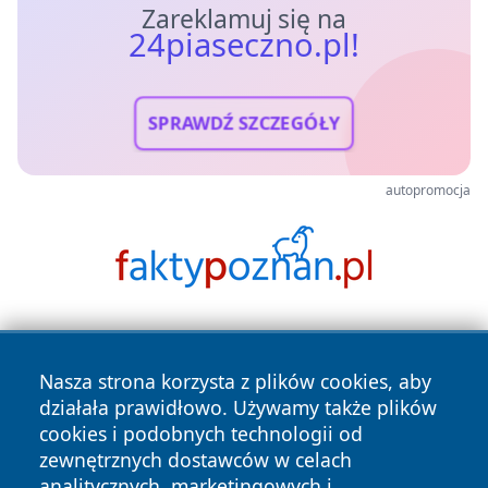
Zareklamuj się na
24piaseczno.pl!
SPRAWDŹ SZCZEGÓŁY
autopromocja
Nasza strona korzysta z plików cookies, aby
działała prawidłowo. Używamy także plików
cookies i podobnych technologii od
zewnętrznych dostawców w celach
Copyright © 2026 24piaseczno.pl Wszystkie prawa
analitycznych, marketingowych i